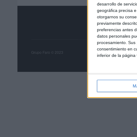
desarrollo de servici
geográfica precisa e 
otorgarnos su conse
previamente descrito
preferencias antes d
datos personales pue
procesamiento. Sus p
consentimiento en cu
Grupo Faro
Publicida
Grupo Faro © 2023
inferior de la página
M