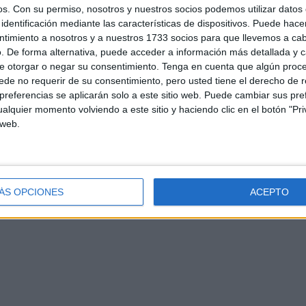
os.
Con su permiso, nosotros y nuestros socios podemos utilizar datos 
identificación mediante las características de dispositivos. Puede hacer
ntimiento a nosotros y a nuestros 1733 socios para que llevemos a ca
. De forma alternativa, puede acceder a información más detallada y 
e otorgar o negar su consentimiento.
Tenga en cuenta que algún proc
de no requerir de su consentimiento, pero usted tiene el derecho de r
referencias se aplicarán solo a este sitio web. Puede cambiar sus pref
alquier momento volviendo a este sitio y haciendo clic en el botón "Pri
d
Contacto
Aviso legal – Protección de datos
Política de cookies
P
 web.
ÁS OPCIONES
ACEPTO