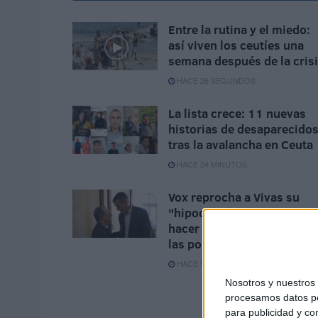
Entre la rutina y el miedo:
así viven los ceutíes una
semana después de la cris
HACE 26 SEGUNDOS
La lista crece: 11 nuevas
historias de desaparecido
tras la avalancha en Ceuta
HACE 24 MINUTOS
Vox reprocha a Vivas su
"hipocresía" y le acusa de
hacer "seguidismo ciego" 
las políticas de Sánchez
HACE 56 MINUTOS
Nosotros y nuestro
procesamos datos per
para publicidad y co