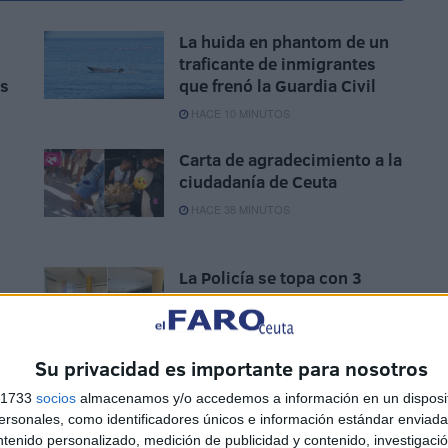
La huida en phantom de un
traficante de inmigrantes
is
que frenó la Guardia Civil
HACE 10 MINUTOS
Carta de agradecimiento a la
s
ciudadanía de Ceuta
HACE 38 MINUTOS
La Policía se topa con 3
menores asentados en el
a
'Rosalía de Castro'
HACE 1 HORA
Su privacidad es importante para nosotros
s 1733
socios
almacenamos y/o accedemos a información en un disposit
sonales, como identificadores únicos e información estándar enviada 
ntenido personalizado, medición de publicidad y contenido, investigaci