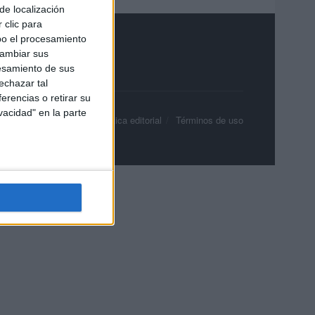
de localización
 clic para
bo el procesamiento
cambiar sus
esamiento de sus
echazar tal
erencias o retirar su
vacidad" en la parte
olítica de privacidad
Política editorial
Términos de uso