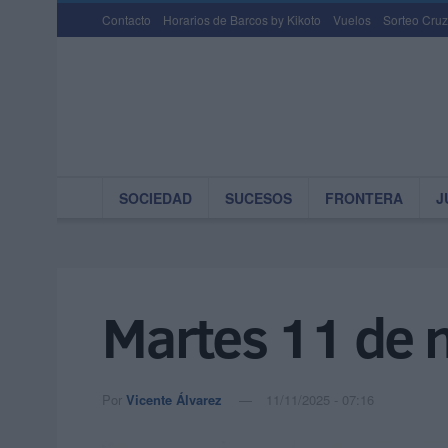
Contacto
Horarios de Barcos by Kikoto
Vuelos
Sorteo Cruz
SOCIEDAD
SUCESOS
FRONTERA
J
Martes 11 de 
Por
Vicente Álvarez
11/11/2025 - 07:16