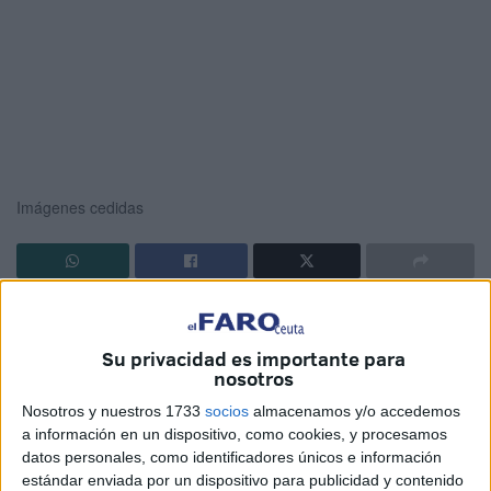
Imágenes cedidas
Marsave
ha logrado el rescate
de un buitre
leonado que
había caído al mar en la
zona de Calamocarro
, en Ceuta,
Su privacidad es importante para
tras ser abatido por las gaviotas. Se avisó urgentemente al
nosotros
112, teléfono único de emergencias, desde cuya central se
Nosotros y nuestros 1733
socios
almacenamos y/o accedemos
alertó a Obimasa para su acogida.
a información en un dispositivo, como cookies, y procesamos
datos personales, como identificadores únicos e información
La rapidez en la intervención de los miembros de Marsave,
estándar enviada por un dispositivo para publicidad y contenido