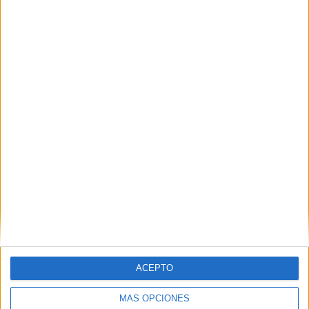
alertar al 112 para que se coordine la intervención
orientada a salvar y rescatar al buitre, como ha sucedido
hoy o en otras ocasiones similares previas de las que
informó este periódico.
Las labores se centran ahora en la recuperación de esta
especie.
ACEPTO
MÁS OPCIONES