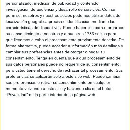
que están operativos en las playas desde el pasado 1 de
personalizado, medición de publicidad y contenido,
investigación de audiencia y desarrollo de servicios.
Con su
junio, fue determinante para recuperar con vida
al buitre
permiso, nosotros y nuestros socios podemos utilizar datos de
que, exhausto, fue entregado a un biólogo
de Obimasa
.
localización geográfica precisa e identificación mediante las
características de dispositivos. Puede hacer clic para otorgarnos
Desde esta entidad se comunicó que pasará el día a
su consentimiento a nosotros y a nuestros 1733 socios para
oscuras y con aporte de calor artificial para que pueda ir
que llevemos a cabo el procesamiento previamente descrito. De
recuperándose poco a poco.
forma alternativa, puede acceder a información más detallada y
cambiar sus preferencias antes de otorgar o negar su
Este suceso no es algo casual. El paso de los buitres
consentimiento.
Tenga en cuenta que algún procesamiento de
leonados se produce en plena migración prenupcial desde
sus datos personales puede no requerir de su consentimiento,
pero usted tiene el derecho de rechazar tal procesamiento. Sus
África a Europa, ubicándose la ruta del Estrecho como
preferencias se aplicarán solo a este sitio web. Puede cambiar
punto clave de tránsito.
sus preferencias o retirar su consentimiento en cualquier
momento volviendo a este sitio y haciendo clic en el botón
"Privacidad" en la parte inferior de la página web.