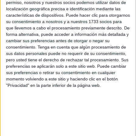
Este evento no era anecdótico, y es que se trata de la
permiso, nosotros y nuestros socios podemos utilizar datos de
primera sede regional que tiene la entidad futbolística
localización geográfica precisa e identificación mediante las
características de dispositivos. Puede hacer clic para otorgarnos
en el norte de África
, consolidando así el papel del país
su consentimiento a nosotros y a nuestros 1733 socios para
vecino como el centro del balompié en la zona.
que llevemos a cabo el procesamiento previamente descrito. De
forma alternativa, puede acceder a información más detallada y
Una inauguración que ha contado con la presencia del
cambiar sus preferencias antes de otorgar o negar su
presidente de la FIFA,
Gianni Infantino, además de
consentimiento.
Tenga en cuenta que algún procesamiento de
dirigentes de la Confederación Africana de Fútbol, la
sus datos personales puede no requerir de su consentimiento,
pero usted tiene el derecho de rechazar tal procesamiento. Sus
FRMF
, así como presidentes de diversas federaciones.
preferencias se aplicarán solo a este sitio web. Puede cambiar
sus preferencias o retirar su consentimiento en cualquier
momento volviendo a este sitio y haciendo clic en el botón
"Privacidad" en la parte inferior de la página web.