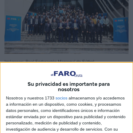
Imágenes: Real Federación Marroquí de Fútbol
Su privacidad es importante para
nosotros
Marruecos continúa acumulando hitos históricos en
materia futbolística, y es que hace pocas fechas se ha
Nosotros y nuestros 1733
socios
almacenamos y/o accedemos
a información en un dispositivo, como cookies, y procesamos
llevado a cabo la
inauguración de la oficina de la FIFA
datos personales, como identificadores únicos e información
África
, que estará ubicada en el Complejo de Fútbol
estándar enviada por un dispositivo para publicidad y contenido
Mohammed VI en Salé.
personalizado, medición de publicidad y contenido,
investigación de audiencia y desarrollo de servicios.
Con su