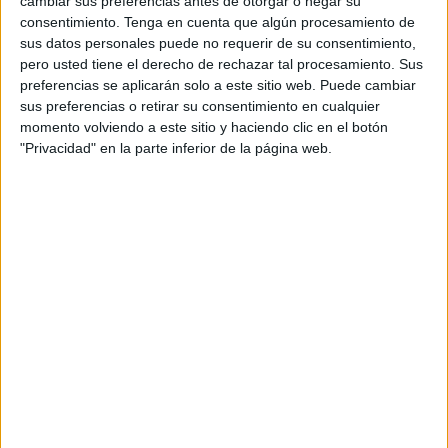
cambiar sus preferencias antes de otorgar o negar su
consentimiento.
Tenga en cuenta que algún procesamiento de
Según una circular del Ministerio de Agricultura y Pesca
sus datos personales puede no requerir de su consentimiento,
marroquí
, a la que tuvo acceso Efe, las restricciones se
pero usted tiene el derecho de rechazar tal procesamiento. Sus
aplican a los barcos de comercio y de pesca de
preferencias se aplicarán solo a este sitio web. Puede cambiar
sus preferencias o retirar su consentimiento en cualquier
nacionalidad extranjera que atracan en los puertosdel país
momento volviendo a este sitio y haciendo clic en el botón
magrebí.
"Privacidad" en la parte inferior de la página web.
Los barcos que salen de un país contaminado por el
Covid-19 no pueden hacer escala en un puerto marroquí
hasta pasados 14 días, y los pilotos que accedan a los
barcos tienen que estar equipados con el traje y gafas
específicos, mascarillas tipo FFP2, guantes y líquidos
antisépticos.
Además se ha prohibido cualquier contacto físico en el
puerto tras el atraco de algún buque, y no se autoriza a los
miembros de la tripulación salir del barco salvo en caso de
extrema urgencia.