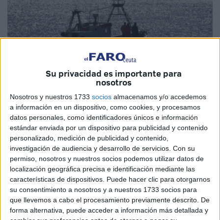
Su privacidad es importante para
nosotros
EFE
Nosotros y nuestros 1733
socios
almacenamos y/o accedemos
Archivo
a información en un dispositivo, como cookies, y procesamos
datos personales, como identificadores únicos e información
estándar enviada por un dispositivo para publicidad y contenido
personalizado, medición de publicidad y contenido,
investigación de audiencia y desarrollo de servicios.
Con su
El Gobierno de
Marruecos
ha impuesto restricciones a los
permiso, nosotros y nuestros socios podemos utilizar datos de
barcos de pesca extranjeros que faenan en aguas
localización geográfica precisa e identificación mediante las
marroquíes y que vengan de zonas infectadas por el
características de dispositivos. Puede hacer clic para otorgarnos
su consentimiento a nosotros y a nuestros 1733 socios para
coronavirus
(lo que afecta mayoritariamente a los
que llevemos a cabo el procesamiento previamente descrito. De
españoles), como medidas preventivas contra la
forma alternativa, puede acceder a información más detallada y
propagación del coronavirus.