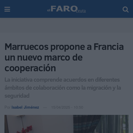
Marruecos propone a Francia
un nuevo marco de
cooperación
La iniciativa comprende acuerdos en diferentes
ámbitos de colaboración como la migración y la
seguridad
Por
Isabel Jiménez
15/04/2025 - 10:50