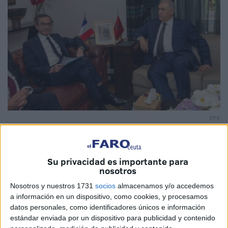
EFE
Su privacidad es importante para
nosotros
Marruecos propuso este lunes a Francia la creación de un
Nosotros y nuestros 1731
socios
almacenamos y/o accedemos
nuevo marco global de cooperación en materia de
a información en un dispositivo, como cookies, y procesamos
seguridad y migración, con el objetivo de actualizar los
datos personales, como identificadores únicos e información
acuerdos bilaterales existentes y reforzar la colaboración
estándar enviada por un dispositivo para publicidad y contenido
entre ambos países.