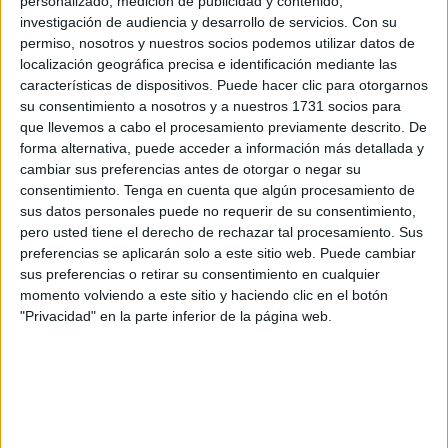
personalizado, medición de publicidad y contenido,
investigación de audiencia y desarrollo de servicios.
Con su
La propuesta fue presentada por el ministro marroquí del
permiso, nosotros y nuestros socios podemos utilizar datos de
localización geográfica precisa e identificación mediante las
Interior, Abdelouafi Laftit, durante una reunión en Rabat
características de dispositivos. Puede hacer clic para otorgarnos
con su homólogo francés, Bruno Retailleau, informó el
su consentimiento a nosotros y a nuestros 1731 socios para
Ministerio marroquí del Interior en un comunicado.
que llevemos a cabo el procesamiento previamente descrito. De
forma alternativa, puede acceder a información más detallada y
Hoja de ruta conjunta
cambiar sus preferencias antes de otorgar o negar su
consentimiento.
Tenga en cuenta que algún procesamiento de
sus datos personales puede no requerir de su consentimiento,
El nuevo marco, que incluiría una hoja de ruta conjunta,
pero usted tiene el derecho de rechazar tal procesamiento. Sus
busca adaptar los instrumentos de cooperación a las
preferencias se aplicarán solo a este sitio web. Puede cambiar
ambiciones compartidas, superando de forma constructiva
sus preferencias o retirar su consentimiento en cualquier
momento volviendo a este sitio y haciendo clic en el botón
las distintas coyunturas que han marcado la relación en
"Privacidad" en la parte inferior de la página web.
los últimos años.
En cuanto a la migración, Laftit reafirmó el enfoque
"holístico y humanista" de Marruecos, y puso en valor el
trabajo del Grupo Migratorio Mixto Permanente
Marruecos–Francia como herramienta clave para la