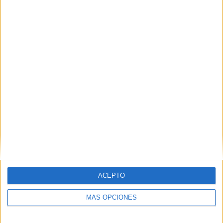
EFE
Aceptación del retorno de más
ACEPTO
ciudadanos en situación irregular
MÁS OPCIONES
Esto implica que Marruecos aceptará el retorno de un
mayor número de sus ciudadanos en situación irregular en