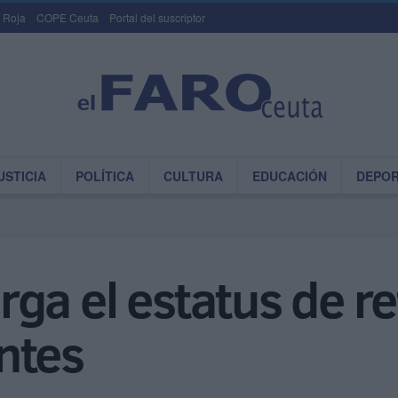
 Roja
COPE Ceuta
Portal del suscriptor
USTICIA
POLÍTICA
CULTURA
EDUCACIÓN
DEPO
ga el estatus de r
ntes