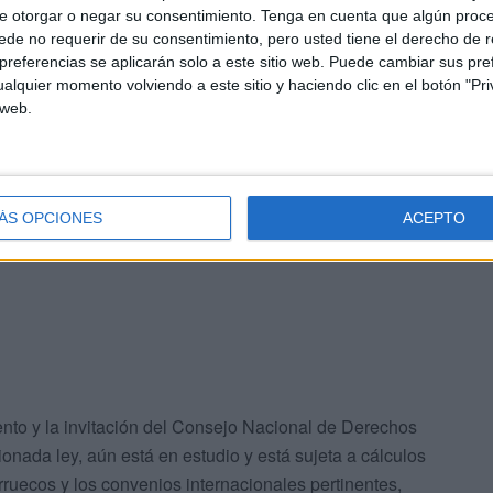
nales, afirmó a
Hespress
que "la no promulgación de
e otorgar o negar su consentimiento.
Tenga en cuenta que algún proc
 negativo en los logros alcanzados por Marruecos en el
de no requerir de su consentimiento, pero usted tiene el derecho de r
en medio de importantes cambios internos y externos
referencias se aplicarán solo a este sitio web. Puede cambiar sus pref
alquier momento volviendo a este sitio y haciendo clic en el botón "Pri
los inmigrantes".
 web.
 Marruecos de un país de tránsito a un país de acogida
l estatus de refugiado, y a pesar de adoptar un enfoque
ciones Unidas para los Refugiados en Rabat, el proceso
ÁS OPCIONES
ACEPTO
as solicitudes en todas las ciudades y regiones".
nto y la invitación del Consejo Nacional de Derechos
nada ley, aún está en estudio y está sujeta a cálculos
ruecos y los convenios internacionales pertinentes,