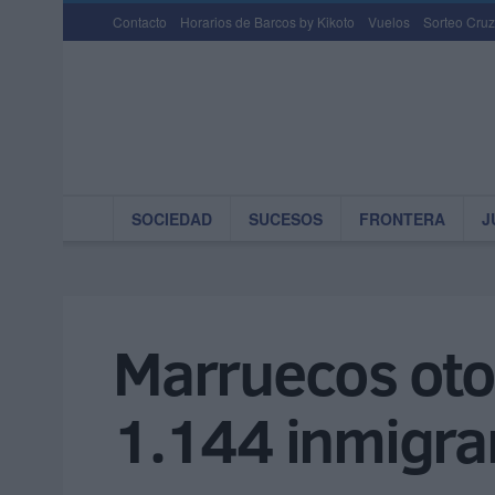
Contacto
Horarios de Barcos by Kikoto
Vuelos
Sorteo Cruz
SOCIEDAD
SUCESOS
FRONTERA
J
Marruecos otor
1.144 inmigra