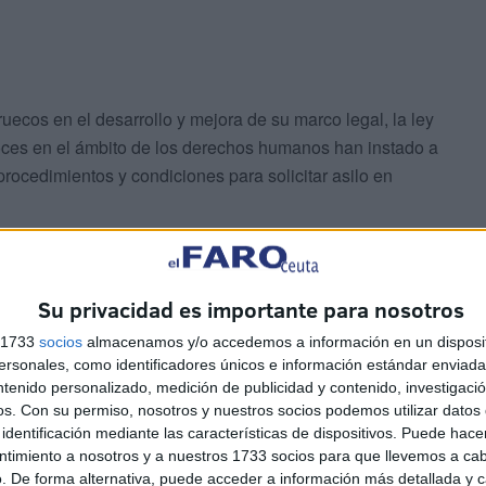
uecos en el desarrollo y mejora de su marco legal, la ley
oces en el ámbito de los derechos humanos han instado a
 procedimientos y condiciones para solicitar asilo en
ión de la ley de asilo tiene un
Su privacidad es importante para nosotros
s 1733
socios
almacenamos y/o accedemos a información en un disposit
sonales, como identificadores únicos e información estándar enviada 
ntenido personalizado, medición de publicidad y contenido, investigaci
os.
Con su permiso, nosotros y nuestros socios podemos utilizar datos 
identificación mediante las características de dispositivos. Puede hacer
ntimiento a nosotros y a nuestros 1733 socios para que llevemos a ca
. De forma alternativa, puede acceder a información más detallada y 