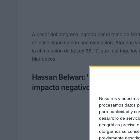
A pesar del progreso logrado por el reino de Marr
de asilo sigue siendo una excepción. Algunas v
la eliminación de la Ley 66.17, que restringe los
Marruecos.
Hassan Belwan: "La no promulgac
impacto negativo"
Nosotros y nuestro
procesamos datos per
para publicidad y co
desarrollo de servici
geográfica precisa e 
otorgarnos su conse
previamente descrito