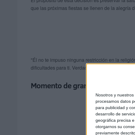
El propósito de esta decisión es preservar la sal
que las próximas fiestas se llenen de la alegría de
"Él no te impuso ninguna restricción en la religión
dificultades para ti. Verdadera es la palabra de 
Momento de gran dinamismo e
Nosotros y nuestro
procesamos datos per
para publicidad y co
desarrollo de servici
geográfica precisa e 
otorgarnos su conse
previamente descrito