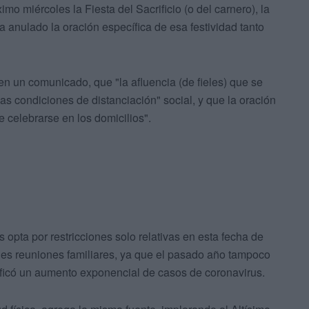
mo miércoles la Fiesta del Sacrificio (o del carnero), la
 anulado la oración específica de esa festividad tanto
en un comunicado, que "la afluencia (de fieles) que se
las condiciones de distanciación" social, y que la oración
e celebrarse en los domicilios".
opta por restricciones solo relativas en esta fecha de
des reuniones familiares, ya que el pasado año tampoco
gnificó un aumento exponencial de casos de coronavirus.