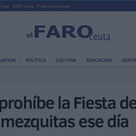
 Roja
COPE Ceuta
Portal del suscriptor
USTICIA
POLÍTICA
CULTURA
EDUCACIÓN
DEPO
rohíbe la Fiesta de
s mezquitas ese día