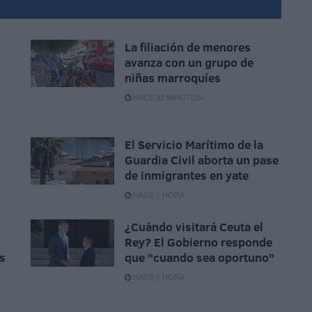
La filiación de menores
avanza con un grupo de
niñas marroquíes
HACE 32 MINUTOS
El Servicio Marítimo de la
Guardia Civil aborta un pase
de inmigrantes en yate
HACE 1 HORA
¿Cuándo visitará Ceuta el
Rey? El Gobierno responde
s
que "cuando sea oportuno"
HACE 1 HORA