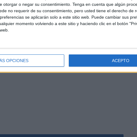
 gran dinamismo económico en Marruecos, pues para la
e otorgar o negar su consentimiento.
Tenga en cuenta que algún proc
imales (mayormente carneros, pero también pueden ser
de no requerir de su consentimiento, pero usted tiene el derecho de r
referencias se aplicarán solo a este sitio web. Puede cambiar sus pref
importante inyección de dinero líquido en el mundo rural.
alquier momento volviendo a este sitio y haciendo clic en el botón "Pri
 web.
arruecos vive también un aumento de casos de covid-19:
casos, lo que suma un total de 547.273 infecciones, pero
n el ministerio de Sanidad, es el aumento de las
ÁS OPCIONES
ACEPTO