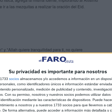
ud física, agrega la misma fuente, implorando al Altísimo
 ir a las mezquitas a realizar la oración del Eid.
" y "Allah quiere tranquilidad para ti, no quiere
Dios", concluye el comunicado.
conómico
Su privacidad es importante para nosotros
s 1733
socios
almacenamos y/o accedemos a información en un disposit
sonales, como identificadores únicos e información estándar enviada 
ntenido personalizado, medición de publicidad y contenido, investigaci
os.
Con su permiso, nosotros y nuestros socios podemos utilizar datos 
identificación mediante las características de dispositivos. Puede hacer
ntimiento a nosotros y a nuestros 1733 socios para que llevemos a ca
. De forma alternativa, puede acceder a información más detallada y 