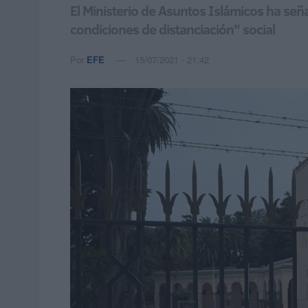
El Ministerio de Asuntos Islámicos ha señal
condiciones de distanciación" social
Por
EFE
15/07/2021 - 21:42