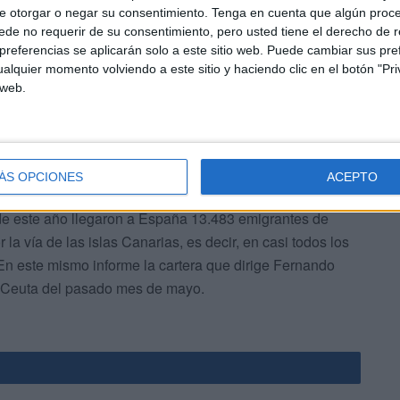
e otorgar o negar su consentimiento.
Tenga en cuenta que algún proc
su trabajo y su derecho a residencia, sin que el gobierno
de no requerir de su consentimiento, pero usted tiene el derecho de r
ica para con ellos.
referencias se aplicarán solo a este sitio web. Puede cambiar sus pref
alquier momento volviendo a este sitio y haciendo clic en el botón "Pri
 web.
ÁS OPCIONES
ACEPTO
arruecos, el ministerio del Interior español publicó en su
o de este año llegaron a España 13.483 emigrantes de
 la vía de las islas Canarias, es decir, en casi todos los
n este mismo informe la cartera que dirige Fernando
a Ceuta del pasado mes de mayo.