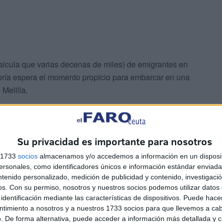
lcula que varias decenas de miles) de emigrantes en
yoría espera el momento propicio para embarcar en una
 Melilla.
Su privacidad es importante para nosotros
s 1733
socios
almacenamos y/o accedemos a información en un disposit
sonales, como identificadores únicos e información estándar enviada 
ión en la pasada década
ntenido personalizado, medición de publicidad y contenido, investigaci
os.
Con su permiso, nosotros y nuestros socios podemos utilizar datos 
identificación mediante las características de dispositivos. Puede hacer
operaciones de regularización de emigrantes que
ntimiento a nosotros y a nuestros 1733 socios para que llevemos a ca
0 solicitantes, pero durante los meses de pandemia y
. De forma alternativa, puede acceder a información más detallada y 