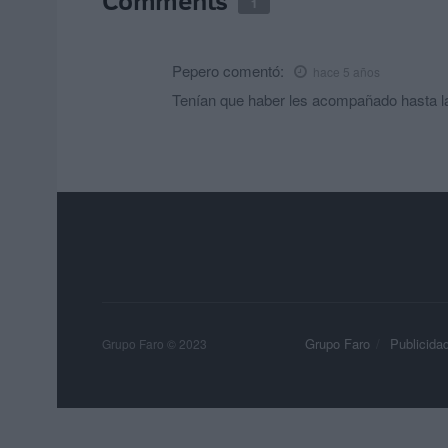
Comments
1
Pepero
comentó:
hace 5 años
Tenían que haber les acompañado hasta l
Grupo Faro
Publicida
Grupo Faro © 2023