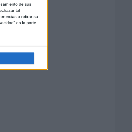
esamiento de sus
echazar tal
erencias o retirar su
vacidad" en la parte