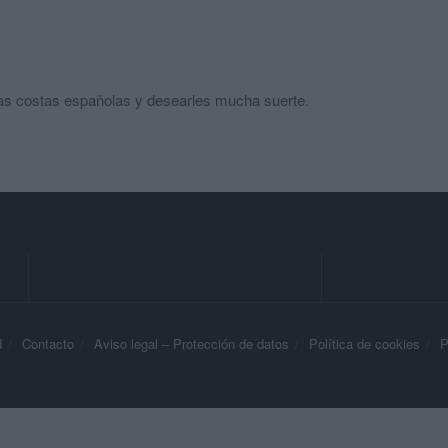
as costas españolas y desearles mucha suerte.
d
Contacto
Aviso legal – Protección de datos
Política de cookies
P