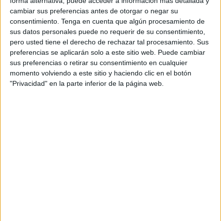
forma alternativa, puede acceder a información más detallada y
cambiar sus preferencias antes de otorgar o negar su
Se trata de súbditos marroquíes, argelinos y
consentimiento.
Tenga en cuenta que algún procesamiento de
subsaharianos que intentaban el cruce aprovechando la
sus datos personales puede no requerir de su consentimiento,
presumible merma de seguridad por
Eid al-Adha
.
pero usted tiene el derecho de rechazar tal procesamiento. Sus
preferencias se aplicarán solo a este sitio web. Puede cambiar
Estas actuaciones se han llevado a cabo tanto en zonas
sus preferencias o retirar su consentimiento en cualquier
próximas a la valla como en barrios durante operativos
momento volviendo a este sitio y haciendo clic en el botón
"Privacidad" en la parte inferior de la página web.
llevados a cabo en los dos últimos días.
Se trata de grupos que iban a intentar el pase a Ceuta por
la doble valla o intentando el cruce a nado por alguno de
los dos espigones o siendo acercados en
embarcaciones
de pesca que los abandonan cerca de la costa
.
Intervención de elementos para
trepar por el vallado
Algunos de los detenidos fueron puestos a disposición de