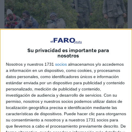
Su privacidad es importante para
nosotros
Foto: tanja24.com
Nosotros y nuestros 1731
socios
almacenamos y/o accedemos
a información en un dispositivo, como cookies, y procesamos
datos personales, como identificadores únicos e información
estándar enviada por un dispositivo para publicidad y contenido
personalizado, medición de publicidad y contenido,
Algo más de 200
inmigrantes
han sido interceptados en
investigación de audiencia y desarrollo de servicios.
Con su
los dos últimos días en
Marruecos
ante la sospecha de
permiso, nosotros y nuestros socios podemos utilizar datos de
intento de entrada en Ceuta.
localización geográfica precisa e identificación mediante las
características de dispositivos. Puede hacer clic para otorgarnos
Así lo han dado a conocer medios marroquíes ajustando
su consentimiento a nosotros y a nuestros 1731 socios para
que llevemos a cabo el procesamiento previamente descrito. De
estos actos a la celebración de la Fiesta del Sacrificio.