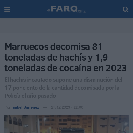
Marruecos decomisa 81
toneladas de hachís y 1,9
toneladas de cocaína en 2023
El hachís incautado supone una disminución del
17 por ciento de la cantidad decomisada por la
Policía el año pasado
Por
Isabel Jiménez
27/12/2023 - 22:00