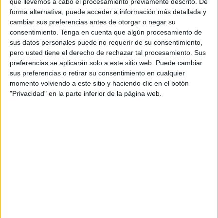
que llevemos a cabo el procesamiento previamente descrito. De
El hachís incautado supone una disminución del 17 por
forma alternativa, puede acceder a información más detallada y
ciento de la cantidad decomisada por la Policía el año
cambiar sus preferencias antes de otorgar o negar su
pasado, señala el informe.
consentimiento.
Tenga en cuenta que algún procesamiento de
sus datos personales puede no requerir de su consentimiento,
La DGSN trató este año 99.513 casos relacionados con el
pero usted tiene el derecho de rechazar tal procesamiento. Sus
preferencias se aplicarán solo a este sitio web. Puede cambiar
tráfico de droga y arrestó 130.212 personas, entre los
sus preferencias o retirar su consentimiento en cualquier
cuales 305 son extranjeros.
momento volviendo a este sitio y haciendo clic en el botón
"Privacidad" en la parte inferior de la página web.
La Policía marroquí también decomisó 1.223.774
pastillas
de éxtasis y otras sustancias psicotrópicas
.
Número actual de funcionarios,
reclutamiento y formación
El número actual de funcionarios de la Seguridad Nacional
asciende a 79.830, con una edad media de unos 40 años,
destaca la misma fuente, señalando que el año 2023 se
caracterizó por la aplicación de una serie de programas y