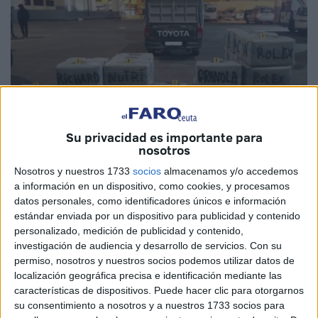
Su privacidad es importante para
nosotros
Nosotros y nuestros 1733
socios
almacenamos y/o accedemos
a información en un dispositivo, como cookies, y procesamos
datos personales, como identificadores únicos e información
estándar enviada por un dispositivo para publicidad y contenido
La Policía marroquí decomisó más de 81,17 toneladas de
personalizado, medición de publicidad y contenido,
hachís, 1,92 toneladas de
cocaína
y 6,88 kilos de heroína
investigación de audiencia y desarrollo de servicios.
Con su
en 2023, según el balance anual de la Dirección General
permiso, nosotros y nuestros socios podemos utilizar datos de
localización geográfica precisa e identificación mediante las
de Seguridad Nacional (DGSN) publicado este martes tal y
características de dispositivos. Puede hacer clic para otorgarnos
como informa
EFE
.
su consentimiento a nosotros y a nuestros 1733 socios para