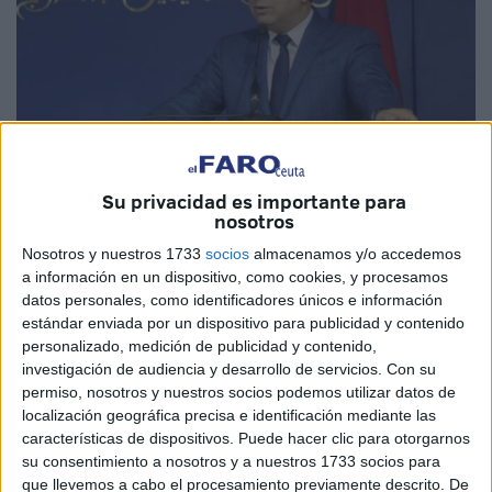
Su privacidad es importante para
EFE
nosotros
Nosotros y nuestros 1733
socios
almacenamos y/o accedemos
a información en un dispositivo, como cookies, y procesamos
datos personales, como identificadores únicos e información
estándar enviada por un dispositivo para publicidad y contenido
Marruecos ha condenado la violación de la soberanía de
personalizado, medición de publicidad y contenido,
Catar y se ha solidarizado con este país árabe tras el
investigación de audiencia y desarrollo de servicios.
Con su
ataque israelí perpetrado este martes contra edificios
permiso, nosotros y nuestros socios podemos utilizar datos de
localización geográfica precisa e identificación mediante las
en Doha
, donde se celebraba una reunión de dirigentes
características de dispositivos. Puede hacer clic para otorgarnos
del grupo islamista palestino Hamás.
su consentimiento a nosotros y a nuestros 1733 socios para
que llevemos a cabo el procesamiento previamente descrito. De