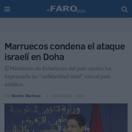
Marruecos condena el ataque
israelí en Doha
El Ministerio de Exteriores del país vecino ha
expresado su "solidaridad total" con el país
asiático
Por
Beatriz Martínez
09/09/2025 - 18:59