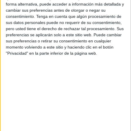
En un comunicado difundido por la agencia oficial MAP, el
forma alternativa, puede acceder a información más detallada y
Ministerio marroquí de Exteriores expresó su
"solidaridad
cambiar sus preferencias antes de otorgar o negar su
total" con Catar
frente a "cualquier amenaza que ponga
consentimiento.
Tenga en cuenta que algún procesamiento de
sus datos personales puede no requerir de su consentimiento,
en riesgo su seguridad, la integridad de su territorio o la
pero usted tiene el derecho de rechazar tal procesamiento. Sus
tranquilidad de sus ciudadanos y residentes".
preferencias se aplicarán solo a este sitio web. Puede cambiar
sus preferencias o retirar su consentimiento en cualquier
Israel y Marruecos
restablecieron lazos diplomáticos en
momento volviendo a este sitio y haciendo clic en el botón
diciembre de 2020
, en un acuerdo a tres bandas por el
"Privacidad" en la parte inferior de la página web.
que el expresidente estadounidense Donald Trump
reconoció a cambio la soberanía marroquí sobre el
territorio del Sáhara Occidental.
Ataque contra edificios que
albergaba a varios miembros de
Hamás
El Ejército de Israel atacó este martes Catar, según