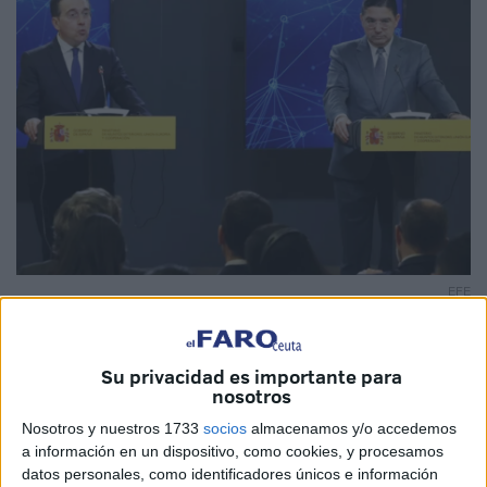
EFE
Su privacidad es importante para
nosotros
El ministro de Exteriores marroquí, Nasser Bourita, reiteró
Nosotros y nuestros 1733
socios
almacenamos y/o accedemos
el compromiso del país vecino con un
diálogo “pacífico,
a información en un dispositivo, como cookies, y procesamos
directo, transparente y constructivo”
con España para
datos personales, como identificadores únicos e información