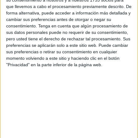
su consentimiento a nosotros y a nuestros 1733 socios para
que llevemos a cabo el procesamiento previamente descrito. De
El anuncio se llevó a cabo en una ceremonia oficial a la
forma alternativa, puede acceder a información más detallada y
que asistió el ministro de Industria y Comercio y donde se
cambiar sus preferencias antes de otorgar o negar su
consentimiento.
Tenga en cuenta que algún procesamiento de
entregaron los primeros ejemplares del nuevo vehículo a
sus datos personales puede no requerir de su consentimiento,
sus propietarios. Los asistentes coincidieron todos en
pero usted tiene el derecho de rechazar tal procesamiento. Sus
elogiar este logro, que marca el Inicio de una nueva era en
preferencias se aplicarán solo a este sitio web. Puede cambiar
la historia de la industria del automóvil
sus preferencias o retirar su consentimiento en cualquier
momento volviendo a este sitio y haciendo clic en el botón
En este sentido, la apertura de la primera fábrica de
"Privacidad" en la parte inferior de la página web.
coches con capital marroquí “representa un paso
importante hacia la consecución de la autosuficiencia en la
industria de este sector”, han indicado desde el país
vecino, además del fortalecimiento de la marca “Made in
Marruecos”.
Paso encaminado a fortalecer a las
comunidades locales