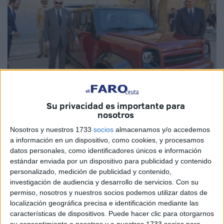
Su privacidad es importante para
nosotros
Imagen cedida
Nosotros y nuestros 1733
socios
almacenamos y/o accedemos
a información en un dispositivo, como cookies, y procesamos
datos personales, como identificadores únicos e información
estándar enviada por un dispositivo para publicidad y contenido
La empresa automovilística ‘Neo Motors’ ha anunciado el
personalizado, medición de publicidad y contenido,
inicio de la fase de comercialización de sus nuevos
investigación de audiencia y desarrollo de servicios.
Con su
permiso, nosotros y nuestros socios podemos utilizar datos de
vehículos, siendo estos los primeros de su tipo fabricados
localización geográfica precisa e identificación mediante las
en Marruecos. Este se trata de un hito histórico en la
características de dispositivos. Puede hacer clic para otorgarnos
industria de este sector para el país vecino.