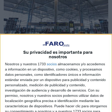
Su privacidad es importante para
Imagen cedida
nosotros
Nosotros y nuestros 1733
socios
almacenamos y/o accedemos
a información en un dispositivo, como cookies, y procesamos
datos personales, como identificadores únicos e información
Málaga se ha convertido en uno de los destinos turísticos
estándar enviada por un dispositivo para publicidad y contenido
fetiche para los marroquíes, y es que, en el mes de agosto,
personalizado, medición de publicidad y contenido,
se contabilizaron
83.000 personas, procedentes del país
investigación de audiencia y desarrollo de servicios.
Con su
vecino
, que visitaron la Costa del Sol.
permiso, nosotros y nuestros socios podemos utilizar datos de
localización geográfica precisa e identificación mediante las
Un octavo mes del año que ha sido espectacular para el
características de dispositivos. Puede hacer clic para otorgarnos
su consentimiento a nosotros y a nuestros 1733 socios para