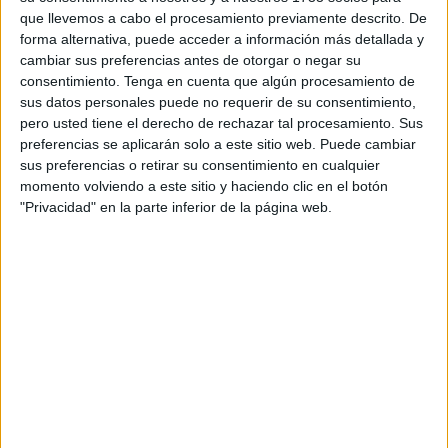
aeropuerto de la capital andaluza debido a que se alcanzó
que llevemos a cabo el procesamiento previamente descrito. De
un nuevo récord, situando la cifra en
2.862.372 pasajeros
,
forma alternativa, puede acceder a información más detallada y
lo que supone un incremento cercano al 8% en
cambiar sus preferencias antes de otorgar o negar su
comparación con el mismo mes de 2024.
consentimiento.
Tenga en cuenta que algún procesamiento de
sus datos personales puede no requerir de su consentimiento,
De esta manera, se convierte así en el mejor mes de
pero usted tiene el derecho de rechazar tal procesamiento. Sus
preferencias se aplicarán solo a este sitio web. Puede cambiar
agosto en la historia del emplazamiento Málaga–Costa del
sus preferencias o retirar su consentimiento en cualquier
Sol, según anunció en entidad de Aeropuertos Españoles
momento volviendo a este sitio y haciendo clic en el botón
y Navegación Aérea (AENA).
"Privacidad" en la parte inferior de la página web.
92.000 viajeros diarios
El aeropuerto registró un
promedio diario de 92.000
viajeros
, con cerca de 19.300 vuelos, la mayoría
comerciales. Del total de pasajeros, unos 482.000 optaron
por desplazarse entre ciudades españolas, con un notable
aumento del 13,7 por ciento, mientras que más de 2,37
millones viajaron hacia destinos internacionales, con un