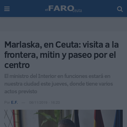
Marlaska, en Ceuta: visita a la
frontera, mitin y paseo por el
centro
El ministro del Interior en funciones estará en
nuestra ciudad este jueves, donde tiene varios
actos previsto
Por
E.F.
06/11/2019 - 16:23