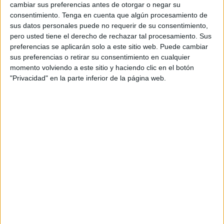
cambiar sus preferencias antes de otorgar o negar su
candidatura ceutí para estas elecciones generales del 10
consentimiento.
Tenga en cuenta que algún procesamiento de
de noviembre a tan solo tres días del paso por las urnas.
sus datos personales puede no requerir de su consentimiento,
pero usted tiene el derecho de rechazar tal procesamiento. Sus
Según la agenda confirmada por el PSOE, Grande-
preferencias se aplicarán solo a este sitio web. Puede cambiar
Marlaska llegará al helipuerto de Ceuta a las 10.30 horas y
sus preferencias o retirar su consentimiento en cualquier
momento volviendo a este sitio y haciendo clic en el botón
desde allí se dirigirá al centro, donde hará un paseo. El
"Privacidad" en la parte inferior de la página web.
dirigente socialista, que se presenta en la lista del PSOE
por Cádiz, paseará por las calles de Ceuta, concretamente
desde la calle Real hasta el Café Teatro Cervantes. Allí
tomará un café con los miembros socialistas de la ciudad y
seguirá el paseo hasta la Plaza de África.
Tras atender a los medios de comunicación, Marlaska se
dirigirá a la frontera, de la cuál es responsable al ser titular
de Interior. Allí tiene previsto llegar a las 12.00 horas. Será
la segunda vez que visite la frontera del Tarajal desde que
fue nombrado ministro, ya que el pasado 23 de febrero
también se trasladó allí donde visitó
in situ
las condiciones