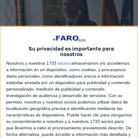
Su privacidad es importante para
nosotros
Nosotros y nuestros 1733
socios
almacenamos y/o accedemos
a información en un dispositivo, como cookies, y procesamos
Archivo
datos personales, como identificadores únicos e información
estándar enviada por un dispositivo para publicidad y contenido
personalizado, medición de publicidad y contenido,
investigación de audiencia y desarrollo de servicios.
Con su
permiso, nosotros y nuestros socios podemos utilizar datos de
Fernando Grande-Marlaska, ministro del Interior en
localización geográfica precisa e identificación mediante las
funciones,
visitará Ceuta este jueves 7 de noviembre
y
características de dispositivos. Puede hacer clic para otorgarnos
su agenda está cargada de actos en nuestra ciudad. Así lo
su consentimiento a nosotros y a nuestros 1733 socios para
que llevemos a cabo el procesamiento previamente descrito. De
ha confirmado el
PSOE local
, que se congratula de que un
forma alternativa, puede acceder a información más detallada y
importante miembro del Gobierno de España apoye la