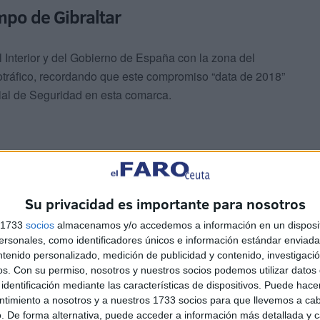
po de Gibraltar
l Interior y del Gobierno de España con la zona del
cotráfico, recordando que este compromiso “data de 2018”
al de Seguridad en esta comarca.
Su privacidad es importante para nosotros
ciones profesionales del Cuerpo, que representan a los
s 1733
socios
almacenamos y/o accedemos a información en un disposit
 “si no es capaz de gestionar eficazmente sus
sonales, como identificadores únicos e información estándar enviada 
pos de Seguridad”.
ntenido personalizado, medición de publicidad y contenido, investigaci
os.
Con su permiso, nosotros y nuestros socios podemos utilizar datos 
identificación mediante las características de dispositivos. Puede hacer
os este sábado en la comandancia de la guardia civil de
ntimiento a nosotros y a nuestros 1733 socios para que llevemos a ca
 entierro, en sus localidades de origen. En San Fernando
. De forma alternativa, puede acceder a información más detallada y 