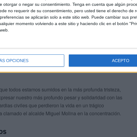
e otorgar o negar su consentimiento.
Tenga en cuenta que algún proc
de no requerir de su consentimiento, pero usted tiene el derecho de r
referencias se aplicarán solo a este sitio web. Puede cambiar sus pref
ditanos se ha guardado un minuto de silencio. Así,
alquier momento volviendo a este sitio y haciendo clic en el botón "Pri
 mediodía en Barbate en señal de duelo por la muerte
 web.
la zona para luchar contra estos actos delictivos.
ÁS OPCIONES
ACEPTO
rque todos estamos sumidos en la más profunda tristeza,
xpresar nuestro más profundo pesar y solidaridad con las
ardias civiles que perdieron la vida en un trágico
a clamado el alcalde Miguel Molina en la concentración.
cos