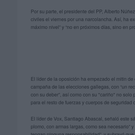
Por su parte, el presidente del PP, Alberto Núñe
civiles el viernes por una narcolancha. Así, ha ex
máximo nivel” y “no en próximos días, sino en pr
El líder de la oposición ha empezado el mitin de
campaña de las elecciones gallegas, con “un reco
con su deber”, así como con su "cariño" no solo 
para el resto de fuerzas y cuerpos de seguridad 
El líder de Vox, Santiago Abascal, señaló este 
plomo, con armas largas, como sea necesario” y
tengan ninguna responsabilidad”, y subrayó que 