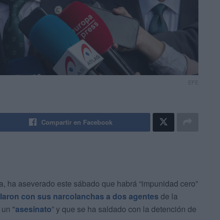
EFE
Compartir en Facebook
ka, ha aseverado este sábado que habrá “impunidad cero”
llaron con sus narcolanchas a dos agentes
de la
 un "
asesinato
” y que se ha saldado con la detención de