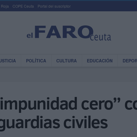
 Roja
COPE Ceuta
Portal del suscriptor
USTICIA
POLÍTICA
CULTURA
EDUCACIÓN
DEPO
“impunidad cero” c
guardias civiles