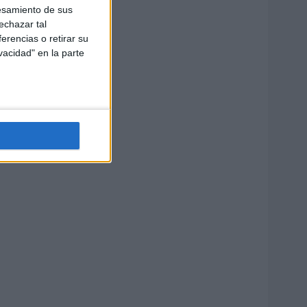
esamiento de sus
echazar tal
erencias o retirar su
vacidad" en la parte