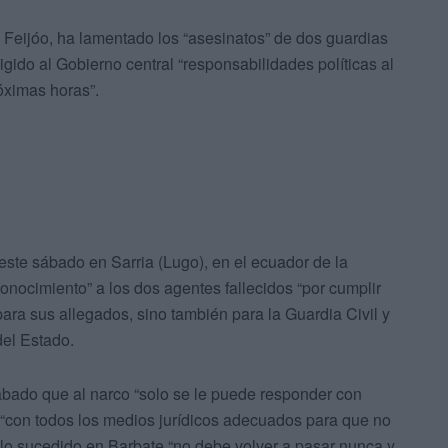
z Feijóo, ha lamentado los “asesinatos” de dos guardias
igido al Gobierno central “responsabilidades políticas al
óximas horas”.
 este sábado en Sarria (Lugo), en el ecuador de la
nocimiento” a los dos agentes fallecidos “por cumplir
para sus allegados, sino también para la Guardia Civil y
del Estado.
sábado que al narco “solo se le puede responder con
 “con todos los medios jurídicos adecuados para que no
lo sucedido en Barbate “no debe volver a pasar nunca y