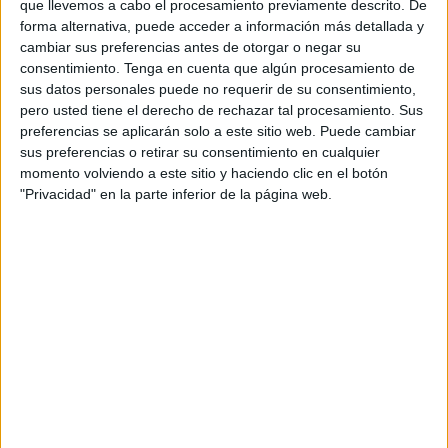
seguir produciéndose), recordando a su vez que se ha
que llevemos a cabo el procesamiento previamente descrito. De
forma alternativa, puede acceder a información más detallada y
reforzado la seguridad de nuestra ciudad con otros 200
cambiar sus preferencias antes de otorgar o negar su
efectivos, que se suman a los 1.100 agentes con carácter
consentimiento.
Tenga en cuenta que algún procesamiento de
permanente. "Hemos activado a las Fuerzas Armadas que
sus datos personales puede no requerir de su consentimiento,
participan en patrullas conjuntas con otras fuerzas", ha
pero usted tiene el derecho de rechazar tal procesamiento. Sus
preferencias se aplicarán solo a este sitio web. Puede cambiar
añadido el ministro.
sus preferencias o retirar su consentimiento en cualquier
momento volviendo a este sitio y haciendo clic en el botón
"Privacidad" en la parte inferior de la página web.