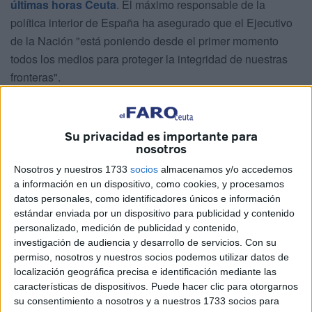
últimas horas Ceuta
. El máximo responsable de la
política interior de España ha asegurado que el Ejecutivo
de la Nación "está poniendo desde el primer momento
todos los medios para proteger la integridad de nuestras
fronteras".
"Ceuta es tan España como Madrid, Sevilla o Barcelona",
ha comentado el ministro, para posteriormente decir que
Su privacidad es importante para
este Gobierno "no va a cejar en adoptar todas las medidas
nosotros
necesarias para dar apoyo a los ciudadanos ceutíes".
Nosotros y nuestros 1733
socios
almacenamos y/o accedemos
"Somos contundentes en las defensas de nuestra
a información en un dispositivo, como cookies, y procesamos
frontera", ha añadido Marlaska sobre la crisis con
datos personales, como identificadores únicos e información
Marruecos
antes de viajar a nuestra ciudad, a la que llegó
estándar enviada por un dispositivo para publicidad y contenido
personalizado, medición de publicidad y contenido,
en torno a las 16:00 horas.
investigación de audiencia y desarrollo de servicios.
Con su
permiso, nosotros y nuestros socios podemos utilizar datos de
Con un mensaje muy contundente, Marlaska ha anunciado
localización geográfica precisa e identificación mediante las
que las devoluciones de inmigrantes marroquíes que han
características de dispositivos. Puede hacer clic para otorgarnos
entrado en Ceuta se elevan ya a las 2.700 (y que van a
su consentimiento a nosotros y a nuestros 1733 socios para