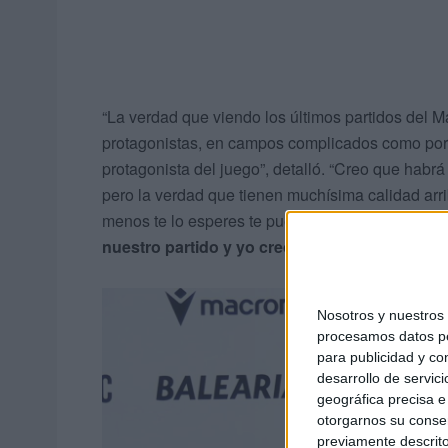
“La verdad que viendo los últimos partidos del
protagonistas, en campos complicados como por 
protagonista del juego”, detalló. “Creo que habr
pero la verdad que tienen muchísima calidad arr
menos te lo esperes te pueden hacer gol”, explicó
nuestro partido y yo creo que va a ser un par
Nosotros y nuestro
procesamos datos per
para publicidad y co
desarrollo de servici
geográfica precisa e 
otorgarnos su conse
previamente descrito