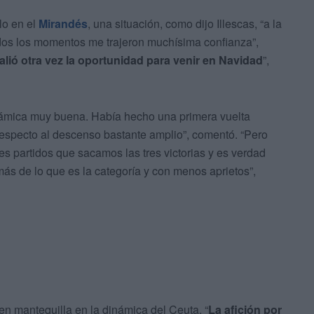
lo en el
Mirandés
, una situación, como dijo Illescas, “a la
todos los momentos me trajeron muchísima confianza”,
ió otra vez la oportunidad para venir en Navidad
”,
inámica muy buena. Había hecho una primera vuelta
respecto al descenso bastante amplio”, comentó. “Pero
es partidos que sacamos las tres victorias y es verdad
más de lo que es la categoría y con menos aprietos”,
en mantequilla en la dinámica del Ceuta. “
La afición por