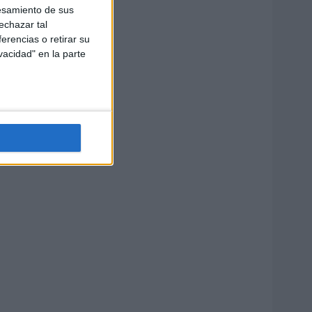
esamiento de sus
echazar tal
erencias o retirar su
vacidad" en la parte