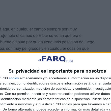
 Málaga, en cualquier campo siempre son muy
ejemplo el campo de Eibar se veían que era el
á buena disputa por quien tiene más posesión de juego
iba, son muy peligrosos y en cualquier ocasión que
. “
Así que tenemos que estar concentrados, hacer
tido magnífico
”, comentó.
Su privacidad es importante para nosotros
s 1733
socios
almacenamos y/o accedemos a información en un disposit
sonales, como identificadores únicos e información estándar enviada 
ntenido personalizado, medición de publicidad y contenido, investigaci
os.
Con su permiso, nosotros y nuestros socios podemos utilizar datos 
identificación mediante las características de dispositivos. Puede hacer
ntimiento a nosotros y a nuestros 1733 socios para que llevemos a ca
. De forma alternativa, puede acceder a información más detallada y 