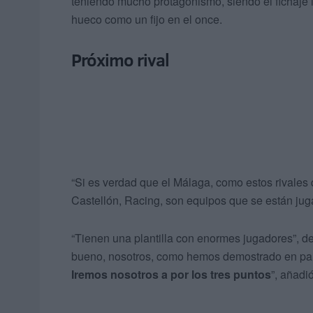
teniendo mucho protagonismo, siendo el fichaje
hueco como un fijo en el once.
Próximo rival
“Si es verdad que el Málaga, como estos rivales
Castellón, Racing, son equipos que se están ju
“Tienen una plantilla con enormes jugadores”, de
bueno, nosotros, como hemos demostrado en part
Iremos nosotros a por los tres puntos
”, añadió