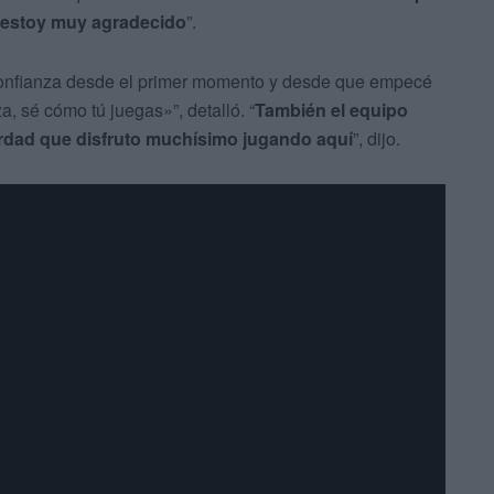
y estoy muy agradecido
”.
onfianza desde el primer momento y desde que empecé
, sé cómo tú juegas»”, detalló. “
También el equipo
erdad que disfruto muchísimo jugando aquí
”, dijo.