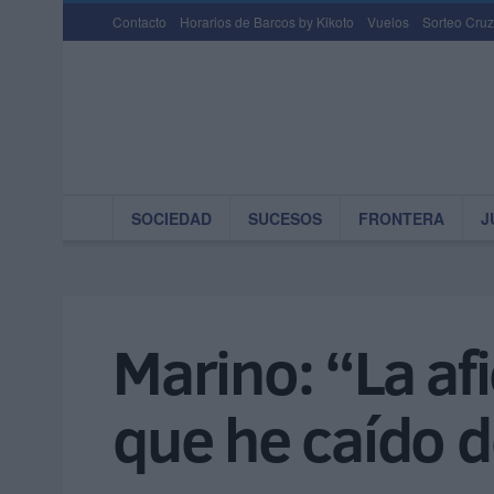
Contacto
Horarios de Barcos by Kikoto
Vuelos
Sorteo Cruz
SOCIEDAD
SUCESOS
FRONTERA
J
Marino: “La afi
que he caído d