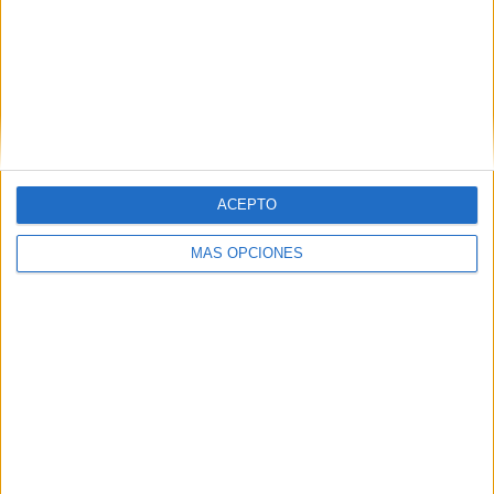
HACE 2 SEMANAS
El PSOE alerta del riesgo de perder
fondos europeos
HACE 2 SEMANAS
¿Cómo serán los nuevos billetes de
euro? Estos son los diseños propuestos
ACEPTO
HACE 2 SEMANAS
MÁS OPCIONES