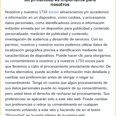
produjo el pasado sábado, a pesar de la advertencia que
nosotros
se les había hecho por parte de la Capitanía Marítima.
Nosotros y nuestros 1733
socios
almacenamos y/o accedemos
Ahora hará falta ver cual es la decisión que a este respecto
a información en un dispositivo, como cookies, y procesamos
se tomar por la propia Dirección General, porque desde la
datos personales, como identificadores únicos e información
estándar enviada por un dispositivo para publicidad y contenido
autoridad marítima se consideró que no había motivo
personalizado, medición de publicidad y contenido,
suficiente.
investigación de audiencia y desarrollo de servicios.
Con su
Indicar que luego el mismo sábado, una vez que se
permiso, nosotros y nuestros socios podemos utilizar datos de
confirmó que FRS había decidido llevarse el barco que
localización geográfica precisa e identificación mediante las
características de dispositivos. Puede hacer clic para otorgarnos
tenía en nuestra ciudad, se le autorizó a Balearia a cubrir
su consentimiento a nosotros y a nuestros 1733 socios para
los horarios que en estos momentos estaban adjudicados
que llevemos a cabo el procesamiento previamente descrito. De
a la empresa naviera con la sede central en Tarifa.
forma alternativa, puede acceder a información más detallada y
Habrá que esperar cuando vuelve FRS a comunicar su
cambiar sus preferencias antes de otorgar o negar su
consentimiento.
Tenga en cuenta que algún procesamiento de
intención de regresar a la navegación entre los puertos de
sus datos personales puede no requerir de su consentimiento,
Ceuta y Algeciras, porque en su comunicado indicó que
pero usted tiene el derecho de rechazar tal procesamiento. Sus
sería por unos pocos de días concretamente.
preferencias se aplicarán solo a este sitio web. Puede cambiar
sus preferencias o retirar su consentimiento en cualquier
Tags:
Economía
momento volviendo a este sitio y haciendo clic en el botón
"Privacidad" en la parte inferior de la página web.