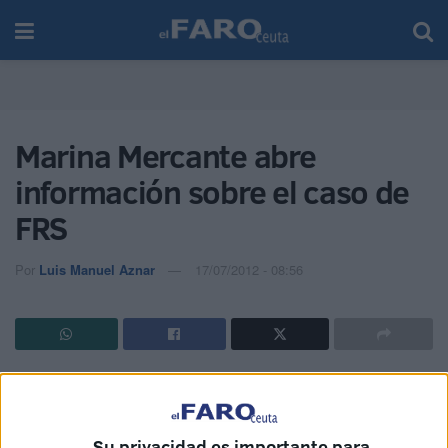
Marina Mercante abre
información sobre el caso de
FRS
Por
Luis Manuel Aznar
17/07/2012 - 08:56
La Dirección General de la Marina Mercante ha abierto
una información en relación con el abandono por parte de
FRS de la línea entre Ceuta-Algeciras-Ceuta que se
Su privacidad es importante para