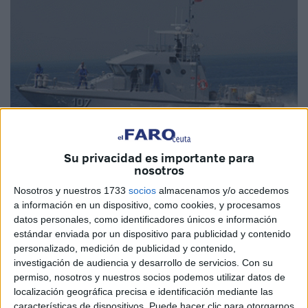
Su privacidad es importante para
nosotros
Foto MAP
Nosotros y nuestros 1733
socios
almacenamos y/o accedemos
a información en un dispositivo, como cookies, y procesamos
datos personales, como identificadores únicos e información
estándar enviada por un dispositivo para publicidad y contenido
personalizado, medición de publicidad y contenido,
La Marina Real marroquí ha informado que rescató a 256
investigación de audiencia y desarrollo de servicios.
Con su
personas entre el pasado sábado y este martes. Personas
permiso, nosotros y nuestros socios podemos utilizar datos de
que intentaban alcanzar las costas españolas a bordo de
localización geográfica precisa e identificación mediante las
embarcaciones en el Meditérraneo y el Atlántico. Según
características de dispositivos. Puede hacer clic para otorgarnos