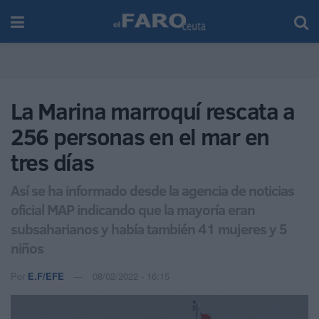
La Marina marroquí rescata a
256 personas en el mar en
tres días
Así se ha informado desde la agencia de noticias
oficial MAP indicando que la mayoría eran
subsaharianos y había también 41 mujeres y 5
niños
Por
E.F/EFE
08/02/2022 - 16:15