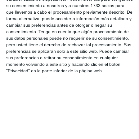
su consentimiento a nosotros y a nuestros 1733 socios para
han detallado la mayoría serían de procedencia
que llevemos a cabo el procesamiento previamente descrito. De
subsahariana y se aventuraban en alta mar para tratar de
forma alternativa, puede acceder a información más detallada y
alcanzar tanto la Península Ibérica como las Islas
cambiar sus preferencias antes de otorgar o negar su
Canarias y otros territorios españoles.
consentimiento.
Tenga en cuenta que algún procesamiento de
sus datos personales puede no requerir de su consentimiento,
En la información oficial también se ha detallado que entre
pero usted tiene el derecho de rechazar tal procesamiento. Sus
preferencias se aplicarán solo a este sitio web. Puede cambiar
esas personas rescatadas había 41 mujeres y cinco niños
sus preferencias o retirar su consentimiento en cualquier
que se encontraban en dificultades a bordo de diferentes
momento volviendo a este sitio y haciendo clic en el botón
embarcaciones. Todo ello ha sido informado este martes
"Privacidad" en la parte inferior de la página web.
de manera oficial por la agencia MAP citando una fuente
militar.
Las personas rescatadas recibieron una primera asistencia
en barcos de la Marina Real marroquí, antes de ser
transportadas hasta los puertos más próximos y puestas a
disposición de la Gendarmería Real para empezar los
trámites administrativos, ha indicado la misma fuente.