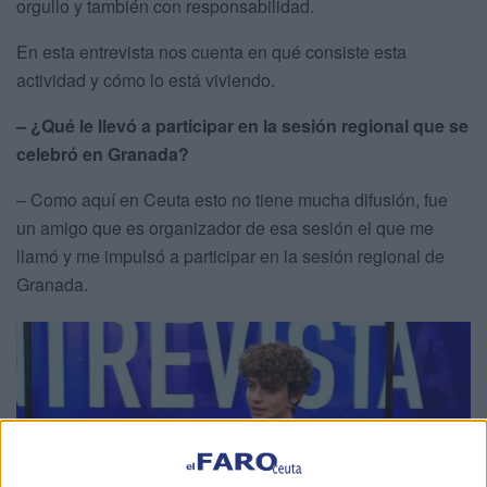
orgullo y también con responsabilidad.
En esta entrevista nos cuenta en qué consiste esta
actividad y cómo lo está viviendo.
– ¿Qué le llevó a participar en la sesión regional que se
celebró en Granada?
– Como aquí en Ceuta esto no tiene mucha difusión, fue
un amigo que es organizador de esa sesión el que me
llamó y me impulsó a participar en la sesión regional de
Granada.