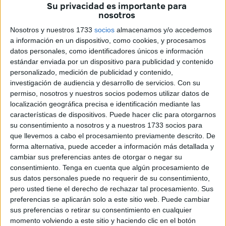
Su privacidad es importante para
nosotros
Nosotros y nuestros 1733
socios
almacenamos y/o accedemos
a información en un dispositivo, como cookies, y procesamos
datos personales, como identificadores únicos e información
estándar enviada por un dispositivo para publicidad y contenido
– ¿En qué consistía?
personalizado, medición de publicidad y contenido,
investigación de audiencia y desarrollo de servicios.
Con su
– Pues un fin de semana, más cortita, y tú llegas allí el
permiso, nosotros y nuestros socios podemos utilizar datos de
viernes y tienes un día para conocer a la gente y para
localización geográfica precisa e identificación mediante las
hacer un poco de team building entre todos. Además,
características de dispositivos. Puede hacer clic para otorgarnos
su consentimiento a nosotros y a nuestros 1733 socios para
como eso está todo organizado por gente joven,
que llevemos a cabo el procesamiento previamente descrito. De
normalmente es un poco hacer cosas así para soltarse un
forma alternativa, puede acceder a información más detallada y
poco todos con todos. Ya después el sábado es el día de
cambiar sus preferencias antes de otorgar o negar su
trabajo, nos dividimos en comités, a cada comité se le
consentimiento.
Tenga en cuenta que algún procesamiento de
plantea un problema y trabajamos en una resolución que
sus datos personales puede no requerir de su consentimiento,
pero usted tiene el derecho de rechazar tal procesamiento. Sus
el domingo se expone en la Asamblea General.
preferencias se aplicarán solo a este sitio web. Puede cambiar
sus preferencias o retirar su consentimiento en cualquier
momento volviendo a este sitio y haciendo clic en el botón