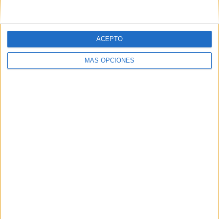
ACEPTO
MÁS OPCIONES
"Hablamos en inglés y
ganamos vocabulario
porque nos referimos a
cosas que no se hablan en