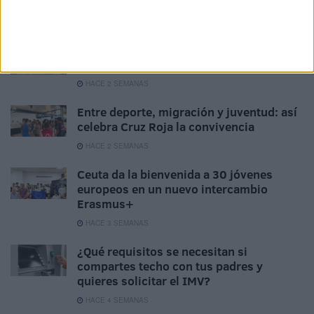
alcanzó Ceuta a nado
HACE 1 SEMANA
Más de 400 jóvenes de Ceuta ya han
solicitado el Bono Cultural Joven
HACE 2 SEMANAS
Entre deporte, migración y juventud: así
celebra Cruz Roja la convivencia
HACE 2 SEMANAS
Ceuta da la bienvenida a 30 jóvenes
europeos en un nuevo intercambio
Erasmus+
HACE 3 SEMANAS
¿Qué requisitos se necesitan si
compartes techo con tus padres y
quieres solicitar el IMV?
HACE 4 SEMANAS