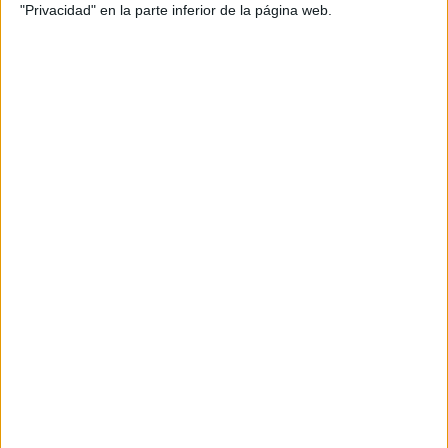
"Privacidad" en la parte inferior de la página web.
– De esa sesión salían los representantes a nivel
nacional y fue uno de los seleccionados. ¿Pensaba
que podían llegar a llamarle?
– No, en un principio no, porque para mí fue todo muy
precipitado. Al principio ni siquiera sabía si iba a ir porque
tuve una lesión y bueno, al final fui, y yo ni siquiera sabía