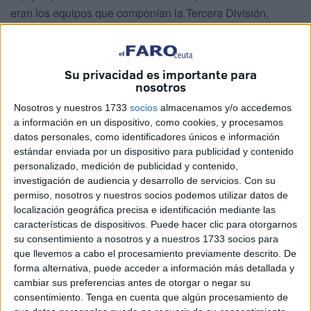
eran los equipos que componían la Tercera División,
Grupo XIII de la temporada 1955/56: Sociedad Deportiva
Ceuta – Español de Tetuán – CD Alcázar – CDR Melilla -
CD Alcazaba – Unión África Ceutí – CD Pescadores – SD
Su privacidad es importante para
Villa Nador – Unión Tangerina y Larache CF. El equipo
nosotros
quedó campeón de Tercera División y Manolín fue el
Nosotros y nuestros 1733
socios
almacenamos y/o accedemos
máximo goleador de la liga, marcó 30 goles. Era un
a información en un dispositivo, como cookies, y procesamos
datos personales, como identificadores únicos e información
goleador nato.
estándar enviada por un dispositivo para publicidad y contenido
personalizado, medición de publicidad y contenido,
Jugó a doble partido con el campeón del Grupo XII, el CD
investigación de audiencia y desarrollo de servicios.
Con su
Pontonés (que pasaría a denominarse posteriormente
permiso, nosotros y nuestros socios podemos utilizar datos de
Puente Genil CF). Jugó la promoción de Ascenso a
localización geográfica precisa e identificación mediante las
Segunda División contra el CD Pontonés de Puente Genil
características de dispositivos. Puede hacer clic para otorgarnos
y el Domingo día 27 de Mayo de 1956 en el Campo “Jesús
su consentimiento a nosotros y a nuestros 1733 socios para
que llevemos a cabo el procesamiento previamente descrito. De
Nazareno” se disputó el partido de ida, el resultado fue
forma alternativa, puede acceder a información más detallada y
favorable a los cordobeses por 2 a 0, aunque se hizo un
cambiar sus preferencias antes de otorgar o negar su
buen partido, no fue suficiente para lograr un resultado
consentimiento.
Tenga en cuenta que algún procesamiento de