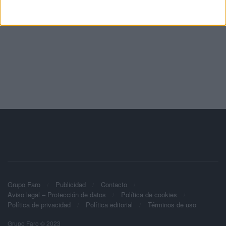
Grupo Faro
Publicidad
Contacto
Aviso legal – Protección de datos
Política de cookies
Política de privacidad
Política editorial
Términos de uso
Grupo Faro © 2023