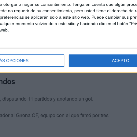
e otorgar o negar su consentimiento.
Tenga en cuenta que algún proc
da Europa y el
Valencia CF
se hizo con sus servicios por
de no requerir de su consentimiento, pero usted tiene el derecho de r
referencias se aplicarán solo a este sitio web. Puede cambiar sus pref
alquier momento volviendo a este sitio y haciendo clic en el botón "Pri
 y contribuyó con once acciones de gol (ocho tantos y
 web.
ndición
irregular
provocó que no se estableciese como
ÁS OPCIONES
ACEPTO
que una cesión sería la mejor opción para el futbolista.
undos
ia, disputando 11 partidos y anotando un gol.
gador al Girona CF, equipo con el que firmó por tres