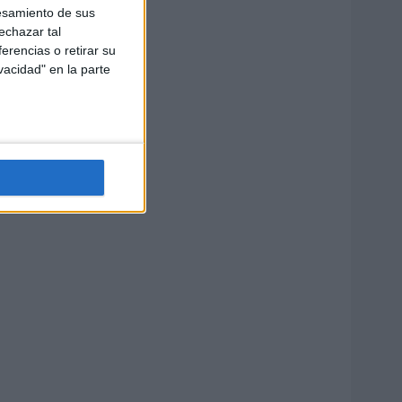
esamiento de sus
echazar tal
erencias o retirar su
vacidad" en la parte