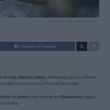
Fuente: Página web oficial del Valencia CF.
Compartir en Facebook
o fichaje: Manuel Vallejo
, mediapunta que ha militado
escendido recientemente a Primera Federación.
tidad de éxitos
como debutar en
Champions
League
on España.