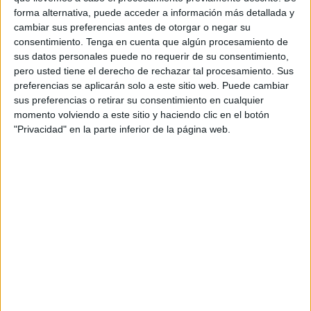
Argentina e Inglaterra. Un centro desde la derecha, fue a
forma alternativa, puede acceder a información más detallada y
parar al área donde el delantero argentino Diego Armando
cambiar sus preferencias antes de otorgar o negar su
Maradona, se adelantó al portero inglés en un salto con el
consentimiento.
Tenga en cuenta que algún procesamiento de
sus datos personales puede no requerir de su consentimiento,
brazo ligeramente levantado. El remate, que parecía estar
pero usted tiene el derecho de rechazar tal procesamiento. Sus
realizado con la cabeza, entró en la portería británica,
preferencias se aplicarán solo a este sitio web. Puede cambiar
anotándose el gol. Ciertamente, con gran maestría, el astro
sus preferencias o retirar su consentimiento en cualquier
argentino consiguió disimular que el balón había sido
momento volviendo a este sitio y haciendo clic en el botón
"Privacidad" en la parte inferior de la página web.
introducido con la mano. La expresión− atribuida al ídolo
argentino− justificando la contribución de la “mano de
Dios” en el tanto, fue recogida por la prensa y se ha
transmitido mediáticamente, a lo largo de los años.
El apretón de manos es un gesto difundido en todo el
mundo, como un modo de comunicación interpersonal.
Con la aparición del Covid, por el consejo para prevención
de contagios− las manos son un notable vehículo de
transmisión bacteriana− prácticamente ha desaparecido
en el comportamiento humano y sustituido por contacto de