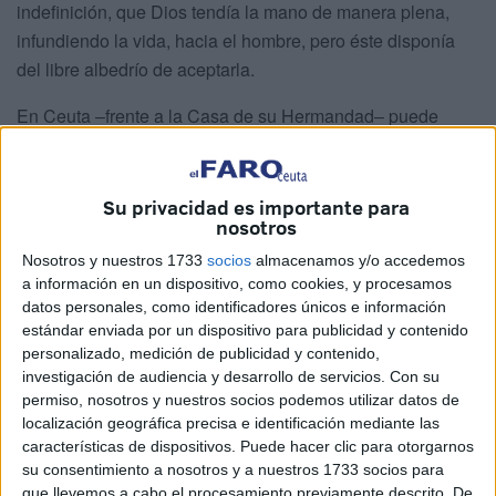
indefinición, que Dios tendía la mano de manera plena,
infundiendo la vida, hacia el hombre, pero éste disponía
del libre albedrío de aceptarla.
En Ceuta ‒frente a la Casa de su Hermandad‒ puede
contemplarse una impresionante escultura, en bronce, de
los hermanos Pedrajas, que representa las manos
cautivas del venerado Cristo de Medinaceli, conocido
Su privacidad es importante para
nosotros
como “el Señor de Ceuta”. Conmovedor es igualmente, el
dibujo o boceto del renacentista alemán Durero (1472-
Nosotros y nuestros 1733
socios
almacenamos y/o accedemos
a información en un dispositivo, como cookies, y procesamos
1528) ‒ conservado en un museo de Viena‒, que
datos personales, como identificadores únicos e información
representa unas manos unidas, tal vez en oración, que la
estándar enviada por un dispositivo para publicidad y contenido
leyenda ha ligado a una hermosa historia de amor fraterno
personalizado, medición de publicidad y contenido,
del pintor hacia su hermano.
investigación de audiencia y desarrollo de servicios.
Con su
permiso, nosotros y nuestros socios podemos utilizar datos de
El 22 de junio de 1986, se disputaba en el estadio Azteca
localización geográfica precisa e identificación mediante las
características de dispositivos. Puede hacer clic para otorgarnos
de la capital de México, el encuentro de cuartos de final
su consentimiento a nosotros y a nuestros 1733 socios para
del Campeonato del Mundo, entre las selecciones de
que llevemos a cabo el procesamiento previamente descrito. De