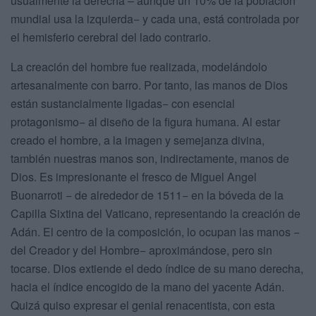
usualmente la derecha – aunque un 10% de la población
mundial usa la izquierda− y cada una, está controlada por
el hemisferio cerebral del lado contrario.
La creación del hombre fue realizada, modelándolo
artesanalmente con barro. Por tanto, las manos de Dios
están sustancialmente ligadas− con esencial
protagonismo− al diseño de la figura humana. Al estar
creado el hombre, a la imagen y semejanza divina,
también nuestras manos son, indirectamente, manos de
Dios. Es impresionante el fresco de Miguel Angel
Buonarroti − de alrededor de 1511− en la bóveda de la
Capilla Sixtina del Vaticano, representando la creación de
Adán. El centro de la composición, lo ocupan las manos −
del Creador y del Hombre− aproximándose, pero sin
tocarse. Dios extiende el dedo índice de su mano derecha,
hacia el índice encogido de la mano del yacente Adán.
Quizá quiso expresar el genial renacentista, con esta