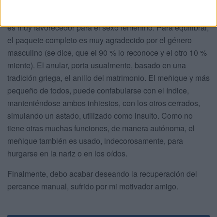
grosera, como la insultante peineta con los otros cerrados
y apuntando hacia arriba. También, sin entrar en detalles,
es muy favorecedor para el sexo femenino. Para equilibrar,
el paquete completo es muy agradecido por el género
masculino (se dice, que el 90 % lo reconoce y el otro 10 %
miente). El anular, porta usualmente, basado en una
tradición griega, el anillo del matrimonio. El meñique y más
pequeño de todos, puede confabularse con el índice,
manteniéndose ambos inhiestos, con los otros cerrados,
simulando un astado, utilizado como insulto. Como no
tiene otras muchas funciones, de manera autónoma, el
meñique también es usado, indecorosamente, para
hurgarse en la nariz o en los oídos.
Finalmente, debo acabar deseando la recuperación del
percance manual, sufrido por mi motivador amigo.