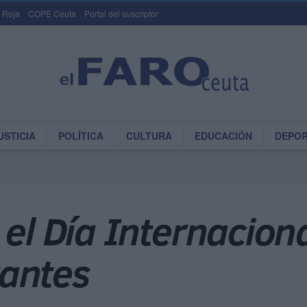
 Roja
COPE Ceuta
Portal del suscriptor
USTICIA
POLÍTICA
CULTURA
EDUCACIÓN
DEPO
 el Día Internaciona
antes