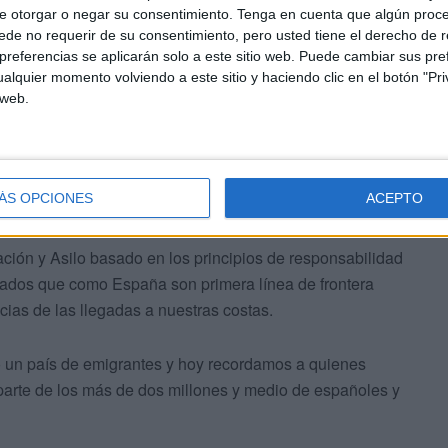
vechadas por ellas y por el conjunto de la sociedad.
e otorgar o negar su consentimiento.
Tenga en cuenta que algún proc
de no requerir de su consentimiento, pero usted tiene el derecho de r
referencias se aplicarán solo a este sitio web. Puede cambiar sus pref
 quedó plasmado en el pacto Mundial de las Migraciones
alquier momento volviendo a este sitio y haciendo clic en el botón "Pri
no europeo es preciso un enfoque compartido.
 web.
ÁS OPCIONES
ACEPTO
ón y Asilo basado en los principios de responsabilidad
tados que como España son primera línea de frontera
ias de las llegadas a nuestras costas.
 un país de emigrantes y hoy recordamos a quienes
parte de los más de dos millones y medio de españoles y