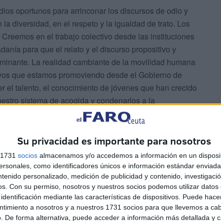
ios oportunos para arrinconar los discursos de odio y
la diversidad, en el respeto y la igualdad de trato. Los
 Creemos en el trabajo colectivo desde las instituciones
adanía para que el relato y el discurso propositivo y
dominante. La realidad cambiante de la movilidad humana
vos que estamos promoviendo desde el Gobierno de
r el talento, el conocimiento de jóvenes que han crecido
uestro sistema de acogida y condenarlos a la
Su privacidad es importante para nosotros
s 1731
socios
almacenamos y/o accedemos a información en un disposit
sonales, como identificadores únicos e información estándar enviada 
ntenido personalizado, medición de publicidad y contenido, investigaci
os.
Con su permiso, nosotros y nuestros socios podemos utilizar datos 
s hace mejores como país y para ello estamos poniendo
identificación mediante las características de dispositivos. Puede hacer
ntimiento a nosotros y a nuestros 1731 socios para que llevemos a ca
iciones necesarias que permitan que el potencial, las
. De forma alternativa, puede acceder a información más detallada y 