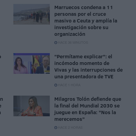
Marruecos condena a 11
personas por el cruce
masivo a Ceuta y amplía la
investigación sobre su
organización
HACE 36 MINUTOS
o
"Permítame explicar": el
incómodo momento de
Vivas y las interrupciones de
una presentadora de TVE
HACE 1 HORA
ón
Milagros Tolón defiende que
e
la final del Mundial 2030 se
n
juegue en España: "Nos la
merecemos"
HACE 2 HORAS