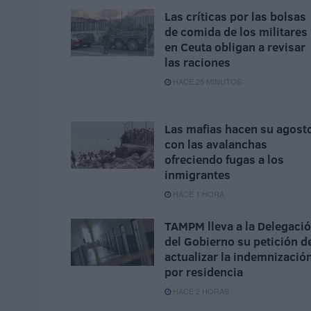
Las críticas por las bolsas
de comida de los militares
en Ceuta obligan a revisar
las raciones
HACE 25 MINUTOS
Las mafias hacen su agost
con las avalanchas
ofreciendo fugas a los
inmigrantes
HACE 1 HORA
TAMPM lleva a la Delegaci
del Gobierno su petición d
actualizar la indemnizació
por residencia
HACE 2 HORAS