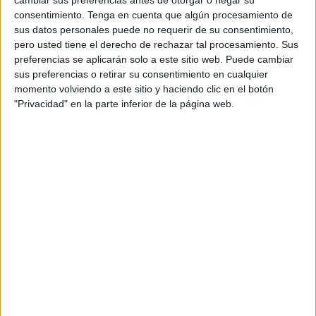
cambiar sus preferencias antes de otorgar o negar su
diseñan es un filtro para desnudar mujeres.
consentimiento.
Tenga en cuenta que algún procesamiento de
sus datos personales puede no requerir de su consentimiento,
Invaden y masacran para especular. Colonizan lo que
pero usted tiene el derecho de rechazar tal procesamiento. Sus
creen que pueden explotar: los cuerpos trabajadores y los
preferencias se aplicarán solo a este sitio web. Puede cambiar
sus preferencias o retirar su consentimiento en cualquier
cuerpos enfermos. Las tierras, las mujeres, las personas
momento volviendo a este sitio y haciendo clic en el botón
migrantes.
"Privacidad" en la parte inferior de la página web.
Atacan lo que saben que no pueden controlar: a las
mujeres que decidimos sobre nuestros cuerpos y nuestras
vidas, a las disidencias que desafiamos su “normalidad”.
Desechan lo que no pueden rentabilizar. Pero somos más.
En todas partes. Las feministas antifascistas decimos que,
sin el silencio, sin la equidistancia, sin la indiferencia son
nadie, son nada.
El grupo de oligarcas desalmados dice: acapara,
parapétate, ponte cachas, invierte, madruga, adelgaza,
blíndate, obedece. Tú puedes, si te esfuerzas; y si el resto