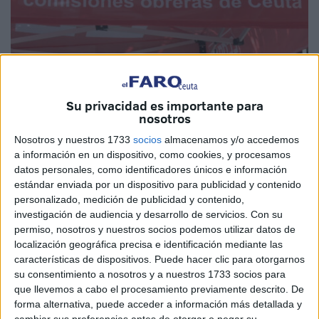
Imagen de archivo
Su privacidad es importante para
nosotros
Nosotros y nuestros 1733
socios
almacenamos y/o accedemos
Frente al poder y sus privilegios, los genocidios en
a información en un dispositivo, como cookies, y procesamos
marcha, la persecución a las personas migrantes, las
datos personales, como identificadores únicos e información
estándar enviada por un dispositivo para publicidad y contenido
violencias machistas y el rearme patriarcal; frente a un
personalizado, medición de publicidad y contenido,
relato plagado de discursos de odio, las feministas
investigación de audiencia y desarrollo de servicios.
Con su
antifascistas decimos: Somos más. En todas partes.
permiso, nosotros y nuestros socios podemos utilizar datos de
localización geográfica precisa e identificación mediante las
Nos enfrentamos a un grupo de oligarcas desalmados que
características de dispositivos. Puede hacer clic para otorgarnos
va a quemar el planeta para ganar aún más dinero y poder.
su consentimiento a nosotros y a nuestros 1733 socios para
que llevemos a cabo el procesamiento previamente descrito. De
En lugar de cuidar la tierra, sueñan con vivir en Marte o en
forma alternativa, puede acceder a información más detallada y
un búnker. Con toda la tecnología en sus manos, lo que