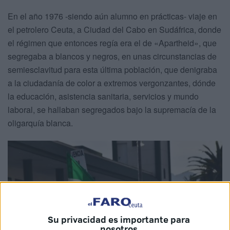
En el año 1976 -siendo aún alumno en prácticas- viaje en
el petrolero Ceuta, a Ciudad del Cabo en Sudáfrica, donde
el régimen que entonces regía era el de «Apartheid», que
segregaba a blancos y negros, en unas circunstancias de
semiesclavitud para esta última población, que denigraba
a la ciudadanía de color a extremos vergonzantes, dónde
la educación, asistencia sanitaria, servicios y mundo
laboral, se hallaban segregados bajo la supremacía de la
oligarquía blanca.
Su privacidad es importante para
nosotros