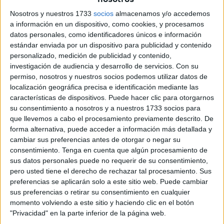
Nosotros y nuestros 1733
socios
almacenamos y/o accedemos
a información en un dispositivo, como cookies, y procesamos
datos personales, como identificadores únicos e información
estándar enviada por un dispositivo para publicidad y contenido
personalizado, medición de publicidad y contenido,
investigación de audiencia y desarrollo de servicios.
Con su
Sin lugar a duda, no existe ningún punto de comparación
permiso, nosotros y nuestros socios podemos utilizar datos de
localización geográfica precisa e identificación mediante las
entre la población negra de Sudáfrica en aquellos años y
características de dispositivos. Puede hacer clic para otorgarnos
la comunidad musulmana actual de Ceuta. No se debe
su consentimiento a nosotros y a nuestros 1733 socios para
emplear términos abyectos y denigrantes como es el
que llevemos a cabo el procesamiento previamente descrito. De
racismo de manera gratuita; como han hecho de manera
forma alternativa, puede acceder a información más detallada y
cambiar sus preferencias antes de otorgar o negar su
irresponsable los organizadores de la manifestación de
consentimiento.
Tenga en cuenta que algún procesamiento de
días pasados, porque es faltar a la verdad, y pone en
sus datos personales puede no requerir de su consentimiento,
peligro la convivencia entre las diferentes comunidades,
pero usted tiene el derecho de rechazar tal procesamiento. Sus
que pueden hacer saltar por los aires una buena
preferencias se aplicarán solo a este sitio web. Puede cambiar
sus preferencias o retirar su consentimiento en cualquier
convivencia futura…
momento volviendo a este sitio y haciendo clic en el botón
"Privacidad" en la parte inferior de la página web.
Bien es verdad -como hemos reseñado anteriormente- que