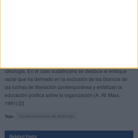
internacional, y su apoyo comenzó a limitarse a los
Estados Unidos, Israel y las dictaduras iberoamericanas
de ese momento (Argentina, Brasil, Chile, Uruguay, etc.).
Los conceptos de raza, nación y clase han sido elementos
centrales para diversas interpretaciones y respuestas a la
opresión sudafricana. Asimismo, destacan el papel de
elementos que considera centrales para explicar este
fenómeno de la opresión, como sería el caso de la
ideología. En el caso sudafricano se destaca el enfoque
racial que ha derivado en la exclusión de los blancos de
las luchas de liberación contemporánea y enfatizan la
educación política sobre la organización (A. W. Marx,
1991).[2]
Tags:
Colaboraciones de domingo
Related
Posts