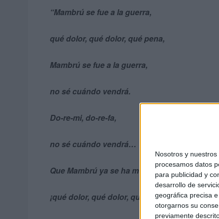
“Mambrú se fue a la guerra,
qué dolor, qué dolor, qué pena,
Mambrú se fue a la guerra,
no sé cuándo vendrá.
Do-re-mi, do-re-fa,
no sé cuándo vendrá…
Nosotros y nuestro
procesamos datos per
Que Mambrú ya se ha muerto,
para publicidad y co
desarrollo de servici
geográfica precisa e 
¡qué dolor, qué dolor, qué entuerto!,
otorgarnos su conse
previamente descrito