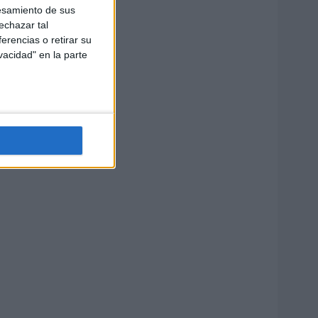
esamiento de sus
echazar tal
erencias o retirar su
vacidad" en la parte