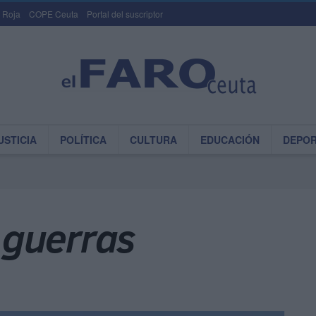
 Roja
COPE Ceuta
Portal del suscriptor
USTICIA
POLÍTICA
CULTURA
EDUCACIÓN
DEPO
 guerras