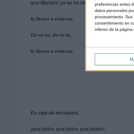
que Mambrú ya se ha muerto,
preferencias antes d
datos personales pue
procesamiento. Sus p
lo llevan a enterrar.
consentimiento en cu
inferior de la página
Do-re-mi, do-re-fa,
lo llevan a enterrar.
M
En caja de terciopelo,
¡qué dolor, qué dolor, qué duelo!,