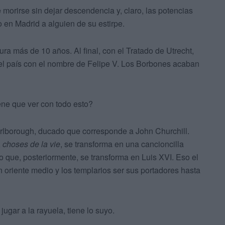
 morirse sin dejar descendencia y, claro, las potencias
 en Madrid a alguien de su estirpe.
a más de 10 años. Al final, con el Tratado de Utrecht,
 el país con el nombre de Felipe V. Los Borbones acaban
ene que ver con todo esto?
rlborough, ducado que corresponde a John Churchill.
,
choses de la vie
, se transforma en una cancioncilla
 que, posteriormente, se transforma en Luis XVI. Eso el
n oriente medio y los templarios ser sus portadores hasta
jugar a la rayuela, tiene lo suyo.