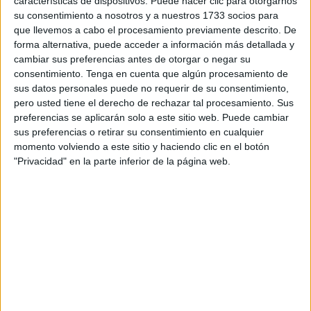
características de dispositivos. Puede hacer clic para otorgarnos
su consentimiento a nosotros y a nuestros 1733 socios para
Ya mamá está con mi musa revoloteando las alturas,
que llevemos a cabo el procesamiento previamente descrito. De
mamá el Patio Morales fue el mejor lugar que estuve en
forma alternativa, puede acceder a información más detallada y
cambiar sus preferencias antes de otorgar o negar su
los recuerdos de mi infancia, y el pasado Martes Santo,
consentimiento.
Tenga en cuenta que algún procesamiento de
viendo pasar a la Esperanza y al Nazareno, ya faltaba
sus datos personales puede no requerir de su consentimiento,
Encarni, faltaba Pepa de Tula ni estaba Maruja con su
pero usted tiene el derecho de rechazar tal procesamiento. Sus
Manolo del alma.
preferencias se aplicarán solo a este sitio web. Puede cambiar
sus preferencias o retirar su consentimiento en cualquier
Embelesado me quedé viendo el rinconcito divino de
momento volviendo a este sitio y haciendo clic en el botón
"Privacidad" en la parte inferior de la página web.
aquel Patio Morales, y escuchar a mi espalda, “Javi este ya
no es tu barrio” para que saltara a los cuatro vientos,
todavía veo a mi abuela retirando las cañas que mantenían
fijos los cordeles con las sábanas blancas .
La abuela Anica con su vestido negro recogía la caña que
sostenía el cordel, cordel que se mecía como las traíñas
que roneaban al paso de la almadrabeta, la abuela nos
avisaba “niños no despistarse que voy a freír ‘tostones’