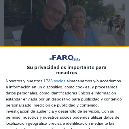
Su privacidad es importante para
nosotros
Imágenes cedidas
Nosotros y nuestros 1733
socios
almacenamos y/o accedemos
a información en un dispositivo, como cookies, y procesamos
datos personales, como identificadores únicos e información
estándar enviada por un dispositivo para publicidad y contenido
Ya no tengo con quien charlar ni llamar por teléfono, ni
personalizado, medición de publicidad y contenido,
investigación de audiencia y desarrollo de servicios.
Con su
contarle historias de padre, historias de abuelo, vivencias
permiso, nosotros y nuestros socios podemos utilizar datos de
de amores, noticias de la gente del viejo barrio y noticias
localización geográfica precisa e identificación mediante las
de nuestra tierra.