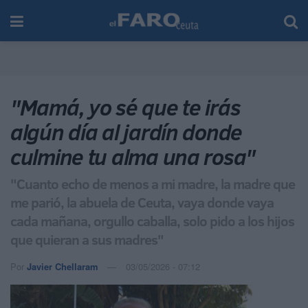
"Mamá, yo sé que te irás
algún día al jardín donde
culmine tu alma una rosa"
"Cuanto echo de menos a mi madre, la madre que
me parió, la abuela de Ceuta, vaya donde vaya
cada mañana, orgullo caballa, solo pido a los hijos
que quieran a sus madres"
Por
Javier Chellaram
03/05/2026 - 07:12