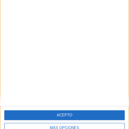
El plan de Marruecos para los menores
que cruzaron a Ceuta
HACE 2 HORAS
Sanidad oferta 12.850 plazas de
Formación Sanitaria Especializada para
2027
HACE 2 HORAS
ACEPTO
MÁS OPCIONES