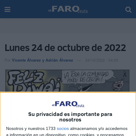
Lunes 24 de octubre de 2022
Por
Vicente Álvarez y Adrián Álvarez
24/10/2022 - 04:05
Su privacidad es importante para
nosotros
Nosotros y nuestros 1733
socios
almacenamos y/o accedemos
a información en un dispositivo, como cookies, y procesamos