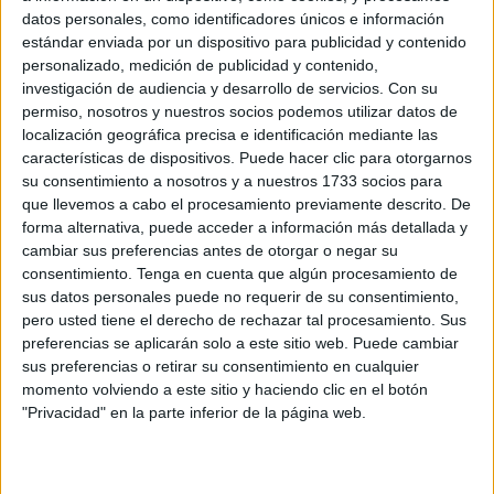
Related
Posts
datos personales, como identificadores únicos e información
estándar enviada por un dispositivo para publicidad y contenido
personalizado, medición de publicidad y contenido,
La Ciudad garantiza que las aguas de
investigación de audiencia y desarrollo de servicios.
Con su
baño de Ceuta están "en buen estado"
permiso, nosotros y nuestros socios podemos utilizar datos de
HACE 23 MINUTOS
localización geográfica precisa e identificación mediante las
características de dispositivos. Puede hacer clic para otorgarnos
Detenido un menor marroquí por intento
su consentimiento a nosotros y a nuestros 1733 socios para
de agresión con arma blanca a un
que llevemos a cabo el procesamiento previamente descrito. De
vigilante del Hospital
forma alternativa, puede acceder a información más detallada y
HACE 1 HORA
cambiar sus preferencias antes de otorgar o negar su
consentimiento.
Tenga en cuenta que algún procesamiento de
La Guardia Civil suspende los descansos
sus datos personales puede no requerir de su consentimiento,
y licencias en Ceuta y Melilla por la
pero usted tiene el derecho de rechazar tal procesamiento. Sus
presión migratoria
preferencias se aplicarán solo a este sitio web. Puede cambiar
sus preferencias o retirar su consentimiento en cualquier
HACE 2 HORAS
momento volviendo a este sitio y haciendo clic en el botón
Diagnostican impétigo a un menor tras
"Privacidad" en la parte inferior de la página web.
pasar un día de playa en el Chorrillo
HACE 2 HORAS