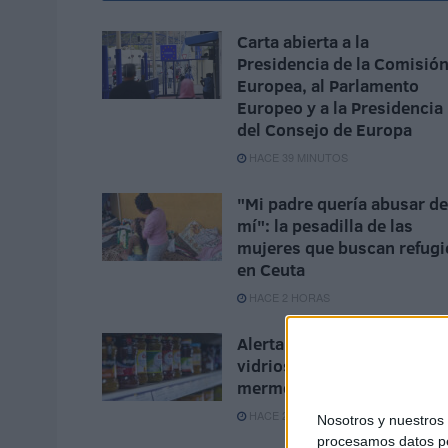
Carta abierta a la
Presidencia de la Comisió
Europea, al Parlamento
Europeo y a la Presidencia
del Consejo de Europa
HACE 39 MINUTOS
"Mi padre quería abusar de
mí": la pesadilla de las
mujeres que buscan refugi
en Ceuta
HACE 2 HORAS
Alerta alimentaria por
vidrios en tarros de
mermelada y miel
HACE 2 HORAS
Nosotros y nuestro
procesamos datos per