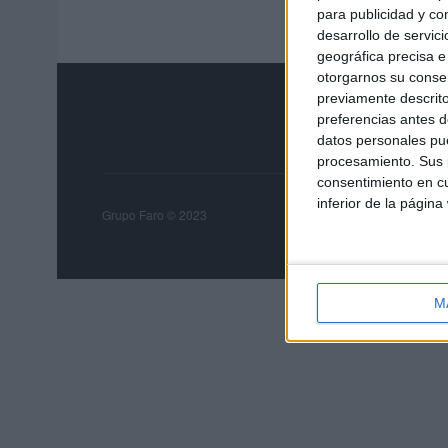
para publicidad y co
desarrollo de servici
geográfica precisa e 
otorgarnos su conse
previamente descrito
preferencias antes d
datos personales pue
procesamiento. Sus p
consentimiento en cu
inferior de la página
Grupo Faro
Publicida
Grupo Faro © 2023
M