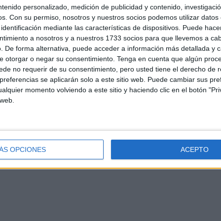
ntenido personalizado, medición de publicidad y contenido, investigaci
os.
Con su permiso, nosotros y nuestros socios podemos utilizar datos 
identificación mediante las características de dispositivos. Puede hacer
ntimiento a nosotros y a nuestros 1733 socios para que llevemos a ca
. De forma alternativa, puede acceder a información más detallada y 
e otorgar o negar su consentimiento.
Tenga en cuenta que algún proc
de no requerir de su consentimiento, pero usted tiene el derecho de r
referencias se aplicarán solo a este sitio web. Puede cambiar sus pref
alquier momento volviendo a este sitio y haciendo clic en el botón "Pri
 web.
d
Contacto
Aviso legal – Protección de datos
Política de cookies
P
ÁS OPCIONES
ACEPTO