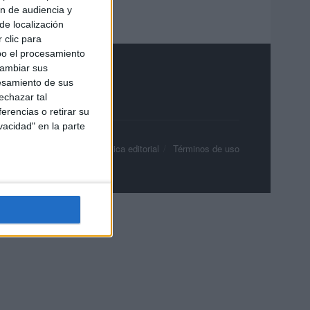
ón de audiencia y
de localización
 clic para
bo el procesamiento
cambiar sus
esamiento de sus
echazar tal
erencias o retirar su
vacidad" en la parte
olítica de privacidad
Política editorial
Términos de uso