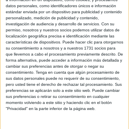
datos personales, como identificadores únicos e información
estándar enviada por un dispositivo para publicidad y contenido
Related
Posts
personalizado, medición de publicidad y contenido,
investigación de audiencia y desarrollo de servicios.
Con su
Orgullo de un pueblo que nunca pierde
permiso, nosotros y nuestros socios podemos utilizar datos de
su humanidad
localización geográfica precisa e identificación mediante las
características de dispositivos. Puede hacer clic para otorgarnos
HACE 7 MINUTOS
su consentimiento a nosotros y a nuestros 1731 socios para
Aplazado el amistoso entre el Ittihad de
que llevemos a cabo el procesamiento previamente descrito. De
Tánger y el FC Barcelona
forma alternativa, puede acceder a información más detallada y
cambiar sus preferencias antes de otorgar o negar su
HACE 30 MINUTOS
consentimiento.
Tenga en cuenta que algún procesamiento de
sus datos personales puede no requerir de su consentimiento,
El PP denuncia en el Parlamento Europeo
pero usted tiene el derecho de rechazar tal procesamiento. Sus
la "inacción" de Sánchez ante la crisis de
preferencias se aplicarán solo a este sitio web. Puede cambiar
Ceuta
sus preferencias o retirar su consentimiento en cualquier
HACE 44 MINUTOS
momento volviendo a este sitio y haciendo clic en el botón
"Privacidad" en la parte inferior de la página web.
Preocupación por las fotos de menores
con soldados trasladados a la frontera
HACE 1 HORA