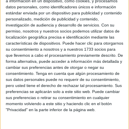
a información en un dispositivo, como cookies, y procesamos
Related
Posts
datos personales, como identificadores únicos e información
estándar enviada por un dispositivo para publicidad y contenido
Se multiplican en Marruecos las
personalizado, medición de publicidad y contenido,
convocatorias para una entrada masiva a
investigación de audiencia y desarrollo de servicios.
Con su
España
permiso, nosotros y nuestros socios podemos utilizar datos de
localización geográfica precisa e identificación mediante las
HACE 27 MINUTOS
características de dispositivos. Puede hacer clic para otorgarnos
¿Has renovado tu inscripción en el
su consentimiento a nosotros y a nuestros 1733 socios para
padrón cada dos años? Comprueba si ha
que llevemos a cabo el procesamiento previamente descrito. De
caducado
forma alternativa, puede acceder a información más detallada y
cambiar sus preferencias antes de otorgar o negar su
HACE 1 HORA
consentimiento.
Tenga en cuenta que algún procesamiento de
sus datos personales puede no requerir de su consentimiento,
El inmigrante que llegó en parapente a
pero usted tiene el derecho de rechazar tal procesamiento. Sus
Benzú en pleno blindaje de la frontera
preferencias se aplicarán solo a este sitio web. Puede cambiar
con Marruecos
sus preferencias o retirar su consentimiento en cualquier
HACE 2 HORAS
momento volviendo a este sitio y haciendo clic en el botón
"Privacidad" en la parte inferior de la página web.
Carta abierta a nuestro delegado del
Gobierno
HACE 2 HORAS