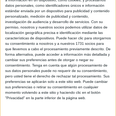
Related
Posts
datos personales, como identificadores únicos e información
estándar enviada por un dispositivo para publicidad y contenido
El cementerio de Sidi Embarek no puede
personalizado, medición de publicidad y contenido,
convertirse en un asentamiento
investigación de audiencia y desarrollo de servicios.
Con su
permiso, nosotros y nuestros socios podemos utilizar datos de
HACE 3 MINUTOS
localización geográfica precisa e identificación mediante las
características de dispositivos. Puede hacer clic para otorgarnos
Tarajal, la tragedia que no cesa: los GEAS
su consentimiento a nosotros y a nuestros 1731 socios para
localizan otros 2 cadáveres
que llevemos a cabo el procesamiento previamente descrito. De
HACE 15 MINUTOS
forma alternativa, puede acceder a información más detallada y
cambiar sus preferencias antes de otorgar o negar su
Horario y dónde ver el XII Trofeo de
consentimiento.
Tenga en cuenta que algún procesamiento de
Feria: un Ceuta-Málaga para terminar la
sus datos personales puede no requerir de su consentimiento,
pretemporada
pero usted tiene el derecho de rechazar tal procesamiento. Sus
HACE 41 MINUTOS
preferencias se aplicarán solo a este sitio web. Puede cambiar
sus preferencias o retirar su consentimiento en cualquier
La Ciudad pide un plan específico de
momento volviendo a este sitio y haciendo clic en el botón
seguridad con despliegue policial en
"Privacidad" en la parte inferior de la página web.
todas las barriadas
HACE 45 MINUTOS