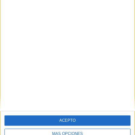
inmigración descontrolada” y reclaman
centros de repatriación fuera de Europa
HACE 3 HORAS
Defensa cancela todos los permisos de
los militares desplegados en Ceuta ante
el riesgo de un nuevo cruce masivo
HACE 4 HORAS
ACEPTO
MÁS OPCIONES