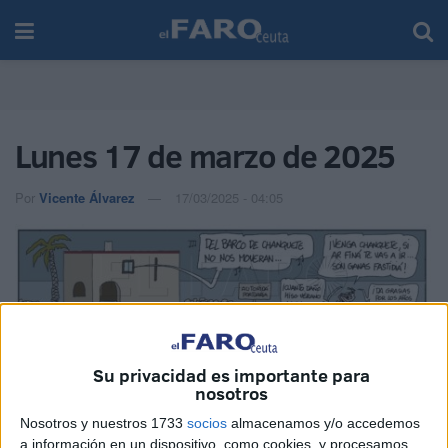
Lunes 17 de marzo de 2025
Por
Vicente Álvarez
17/03/2025 - 04:05
Su privacidad es importante para
nosotros
Nosotros y nuestros 1733
socios
almacenamos y/o accedemos
a información en un dispositivo, como cookies, y procesamos