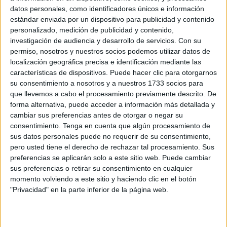
Related
Posts
datos personales, como identificadores únicos e información
estándar enviada por un dispositivo para publicidad y contenido
personalizado, medición de publicidad y contenido,
Crisis en Ceuta: petición urgente de
investigación de audiencia y desarrollo de servicios.
Con su
intervención institucional
permiso, nosotros y nuestros socios podemos utilizar datos de
HACE 39 MINUTOS
localización geográfica precisa e identificación mediante las
características de dispositivos. Puede hacer clic para otorgarnos
Cientos de menores que entraron en la
su consentimiento a nosotros y a nuestros 1733 socios para
avalancha colapsan la comisaría de la
que llevemos a cabo el procesamiento previamente descrito. De
Policía
forma alternativa, puede acceder a información más detallada y
HACE 2 HORAS
cambiar sus preferencias antes de otorgar o negar su
consentimiento.
Tenga en cuenta que algún procesamiento de
Dónde y cómo se podrá ver el eclipse en
sus datos personales puede no requerir de su consentimiento,
Ceuta
pero usted tiene el derecho de rechazar tal procesamiento. Sus
preferencias se aplicarán solo a este sitio web. Puede cambiar
HACE 2 HORAS
sus preferencias o retirar su consentimiento en cualquier
La concentración de Ceuta, protagonista
momento volviendo a este sitio y haciendo clic en el botón
en los medios nacionales
"Privacidad" en la parte inferior de la página web.
HACE 2 HORAS
Italia y Dinamarca rechazan “la