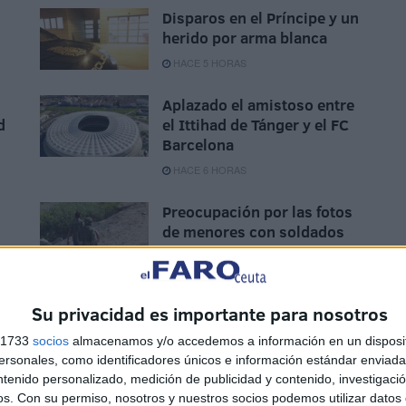
Disparos en el Príncipe y un
herido por arma blanca
HACE 5 HORAS
Aplazado el amistoso entre
d
el Ittihad de Tánger y el FC
Barcelona
HACE 6 HORAS
Preocupación por las fotos
de menores con soldados
e
trasladados a la frontera
HACE 7 HORAS
Su privacidad es importante para nosotros
s 1733
socios
almacenamos y/o accedemos a información en un disposit
sonales, como identificadores únicos e información estándar enviada 
ntenido personalizado, medición de publicidad y contenido, investigaci
os.
Con su permiso, nosotros y nuestros socios podemos utilizar datos 