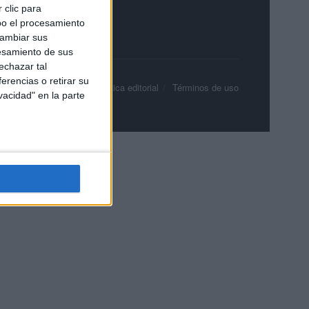
 clic para
bo el procesamiento
cambiar sus
esamiento de sus
echazar tal
erencias o retirar su
olítica de privacidad
Política editorial
Términos de uso
vacidad" en la parte