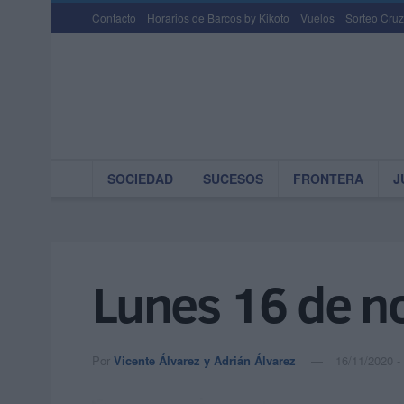
Contacto
Horarios de Barcos by Kikoto
Vuelos
Sorteo Cruz
SOCIEDAD
SUCESOS
FRONTERA
J
Lunes 16 de n
Por
Vicente Álvarez y Adrián Álvarez
16/11/2020 -