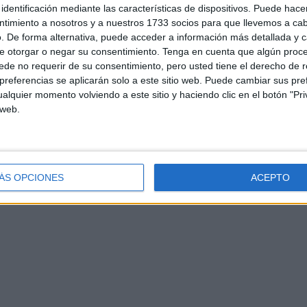
identificación mediante las características de dispositivos. Puede hacer
ntimiento a nosotros y a nuestros 1733 socios para que llevemos a ca
. De forma alternativa, puede acceder a información más detallada y 
e otorgar o negar su consentimiento.
Tenga en cuenta que algún proc
de no requerir de su consentimiento, pero usted tiene el derecho de r
referencias se aplicarán solo a este sitio web. Puede cambiar sus pref
d
Contacto
Aviso legal – Protección de datos
Política de cookies
P
alquier momento volviendo a este sitio y haciendo clic en el botón "Pri
 web.
ÁS OPCIONES
ACEPTO