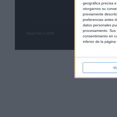
geográfica precisa e 
otorgarnos su conse
previamente descrito
preferencias antes d
datos personales pue
procesamiento. Sus p
Grupo Faro
Publicida
Grupo Faro © 2023
consentimiento en cu
inferior de la página
M