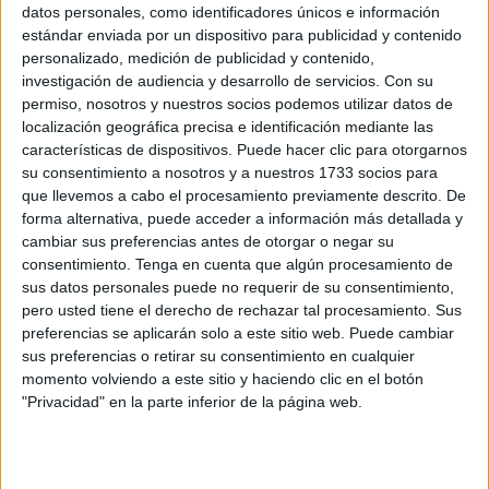
datos personales, como identificadores únicos e información
Related
Posts
estándar enviada por un dispositivo para publicidad y contenido
personalizado, medición de publicidad y contenido,
Qué pena, qué pena
investigación de audiencia y desarrollo de servicios.
Con su
HACE 7 HORAS
permiso, nosotros y nuestros socios podemos utilizar datos de
localización geográfica precisa e identificación mediante las
Defender a Ceuta, está por encima de las
características de dispositivos. Puede hacer clic para otorgarnos
siglas
su consentimiento a nosotros y a nuestros 1733 socios para
que llevemos a cabo el procesamiento previamente descrito. De
HACE 7 HORAS
forma alternativa, puede acceder a información más detallada y
¡Rápido, rápido!: las mafias se forran
cambiar sus preferencias antes de otorgar o negar su
sacando inmigrantes de Ceuta
consentimiento.
Tenga en cuenta que algún procesamiento de
sus datos personales puede no requerir de su consentimiento,
HACE 8 HORAS
pero usted tiene el derecho de rechazar tal procesamiento. Sus
preferencias se aplicarán solo a este sitio web. Puede cambiar
Un inmigrante intenta la entrada en
sus preferencias o retirar su consentimiento en cualquier
Ceuta desde Marruecos en parapente
momento volviendo a este sitio y haciendo clic en el botón
HACE 8 HORAS
"Privacidad" en la parte inferior de la página web.
La playa del Trampolín estrena diez
baños y treinta duchas para atender a los
inmigrantes