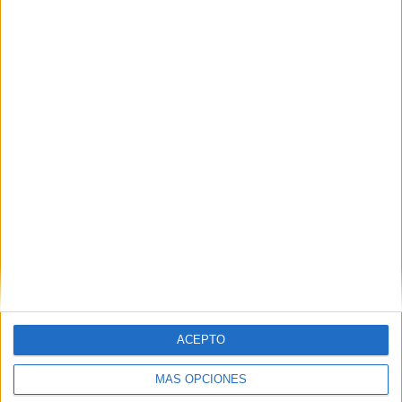
HACE 9 HORAS
La Policía expulsa a Marruecos al
detenido tras entrar en una casa y
meterse en la cama de su dueña
HACE 10 HORAS
ACEPTO
MÁS OPCIONES