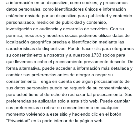
a información en un dispositivo, como cookies, y procesamos
datos personales, como identificadores únicos e información
Related
Posts
estándar enviada por un dispositivo para publicidad y contenido
personalizado, medición de publicidad y contenido,
investigación de audiencia y desarrollo de servicios.
Con su
Se multiplican en Marruecos las
permiso, nosotros y nuestros socios podemos utilizar datos de
convocatorias para una entrada masiva a
localización geográfica precisa e identificación mediante las
España
características de dispositivos. Puede hacer clic para otorgarnos
HACE 22 MINUTOS
su consentimiento a nosotros y a nuestros 1733 socios para
que llevemos a cabo el procesamiento previamente descrito. De
¿Has renovado tu inscripción en el
forma alternativa, puede acceder a información más detallada y
padrón cada dos años? Comprueba si ha
cambiar sus preferencias antes de otorgar o negar su
caducado
consentimiento.
Tenga en cuenta que algún procesamiento de
HACE 1 HORA
sus datos personales puede no requerir de su consentimiento,
pero usted tiene el derecho de rechazar tal procesamiento. Sus
El inmigrante que llegó en parapente a
preferencias se aplicarán solo a este sitio web. Puede cambiar
Benzú en pleno blindaje de la frontera
sus preferencias o retirar su consentimiento en cualquier
con Marruecos
momento volviendo a este sitio y haciendo clic en el botón
"Privacidad" en la parte inferior de la página web.
HACE 2 HORAS
Carta abierta a nuestro delegado del