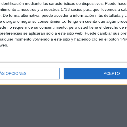
identificación mediante las características de dispositivos. Puede hacer
ntimiento a nosotros y a nuestros 1733 socios para que llevemos a ca
. De forma alternativa, puede acceder a información más detallada y 
e otorgar o negar su consentimiento.
Tenga en cuenta que algún proc
de no requerir de su consentimiento, pero usted tiene el derecho de r
referencias se aplicarán solo a este sitio web. Puede cambiar sus pref
d
Contacto
Aviso legal – Protección de datos
Política de cookies
P
alquier momento volviendo a este sitio y haciendo clic en el botón "Pri
 web.
ÁS OPCIONES
ACEPTO