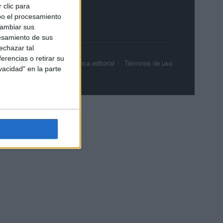
 clic para
bo el procesamiento
cambiar sus
esamiento de sus
echazar tal
erencias o retirar su
olítica de privacidad
Política editorial
Términos de uso
vacidad" en la parte