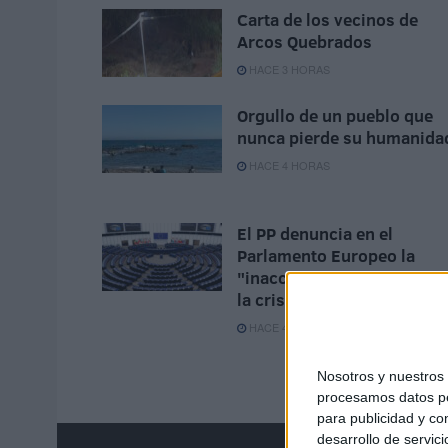
Carta de los vecinos de
Arcos Quebrados
HACE 3 HORAS
Orgullo de un pueblo que
nunca pierde su humanida
HACE 4 HORAS
El PP denuncia en el
Parlamento Europeo la
"inacción" de Sánchez ant
la crisis de Ceuta
HACE 4 HORAS
Nosotros y nuestro
procesamos datos per
para publicidad y co
desarrollo de servici