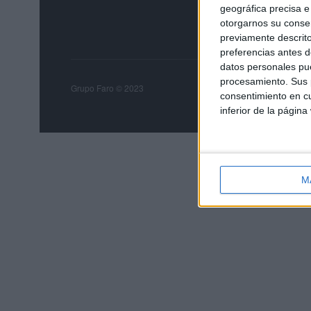
geográfica precisa e 
otorgarnos su conse
previamente descrito
preferencias antes d
datos personales pue
procesamiento. Sus p
Grupo Faro
Publicida
Grupo Faro © 2023
consentimiento en cu
inferior de la página
M