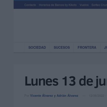
Contacto
Horarios de Barcos by Kikoto
Vuelos
Sorteo Cruz
SOCIEDAD
SUCESOS
FRONTERA
J
Lunes 13 de j
Por
Vicente Álvarez y Adrián Álvarez
13/06/2022 -