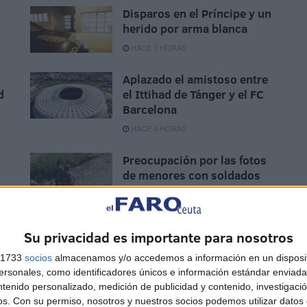
Disparos en el Príncipe y un
herido por arma blanca
HACE 3 HORAS
Aplazado el amistoso entre
d
el Ittihad de Tánger y el FC
Barcelona
HACE 4 HORAS
Preocupación por las fotos
de menores con soldados
e
trasladados a la frontera
HACE 5 HORAS
Su privacidad es importante para nosotros
s 1733
socios
almacenamos y/o accedemos a información en un disposit
sonales, como identificadores únicos e información estándar enviada 
ntenido personalizado, medición de publicidad y contenido, investigaci
os.
Con su permiso, nosotros y nuestros socios podemos utilizar datos 