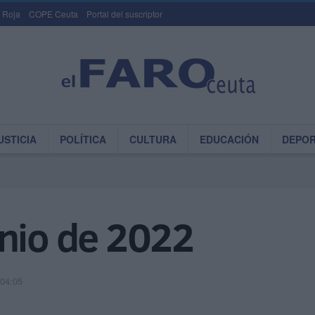
 Roja
COPE Ceuta
Portal del suscriptor
USTICIA
POLÍTICA
CULTURA
EDUCACIÓN
DEPO
unio de 2022
 04:05