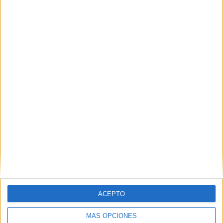
avalancha colapsan la comisaría de la
Policía
HACE 2 HORAS
Dónde y cómo se podrá ver el eclipse en
Ceuta
HACE 3 HORAS
ACEPTO
MÁS OPCIONES