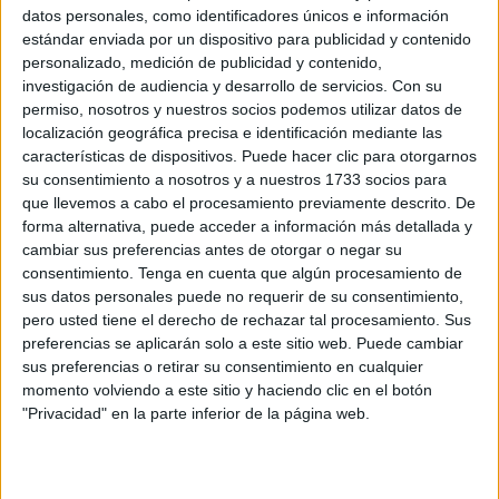
Related
Posts
datos personales, como identificadores únicos e información
estándar enviada por un dispositivo para publicidad y contenido
personalizado, medición de publicidad y contenido,
Villegas y las trabas en los fichajes: “He
investigación de audiencia y desarrollo de servicios.
Con su
tenido que dar más explicaciones de la
permiso, nosotros y nuestros socios podemos utilizar datos de
cuenta”
localización geográfica precisa e identificación mediante las
HACE 2 MINUTOS
características de dispositivos. Puede hacer clic para otorgarnos
su consentimiento a nosotros y a nuestros 1733 socios para
La Cámara cifra en casi 30 millones las
que llevemos a cabo el procesamiento previamente descrito. De
pérdidas en agosto por la crisis de Ceuta
forma alternativa, puede acceder a información más detallada y
HACE 8 MINUTOS
cambiar sus preferencias antes de otorgar o negar su
consentimiento.
Tenga en cuenta que algún procesamiento de
La crisis que Marruecos ha causado en
sus datos personales puede no requerir de su consentimiento,
Ceuta extiende sus tentáculos al PSOE
pero usted tiene el derecho de rechazar tal procesamiento. Sus
preferencias se aplicarán solo a este sitio web. Puede cambiar
HACE 25 MINUTOS
sus preferencias o retirar su consentimiento en cualquier
Crisis en Ceuta: petición urgente de
momento volviendo a este sitio y haciendo clic en el botón
intervención institucional
"Privacidad" en la parte inferior de la página web.
HACE 1 HORA
Cientos de menores que entraron en la