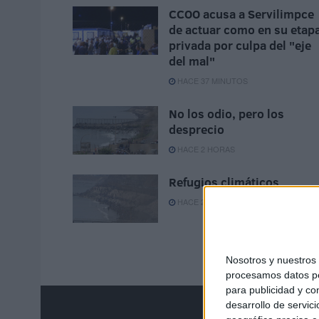
CCOO acusa a Servilimpce
de actuar como en su etap
privada por culpa del "eje
del mal"
HACE 37 MINUTOS
No los odio, pero los
desprecio
HACE 2 HORAS
Refugios climáticos
HACE 2 HORAS
Nosotros y nuestro
procesamos datos per
para publicidad y co
desarrollo de servici