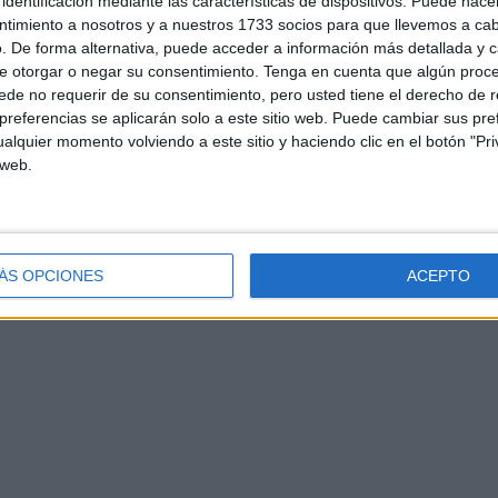
identificación mediante las características de dispositivos. Puede hacer
ntimiento a nosotros y a nuestros 1733 socios para que llevemos a ca
. De forma alternativa, puede acceder a información más detallada y 
e otorgar o negar su consentimiento.
Tenga en cuenta que algún proc
de no requerir de su consentimiento, pero usted tiene el derecho de r
d
Contacto
Aviso legal – Protección de datos
Política de cookies
P
referencias se aplicarán solo a este sitio web. Puede cambiar sus pref
alquier momento volviendo a este sitio y haciendo clic en el botón "Pri
 web.
ÁS OPCIONES
ACEPTO