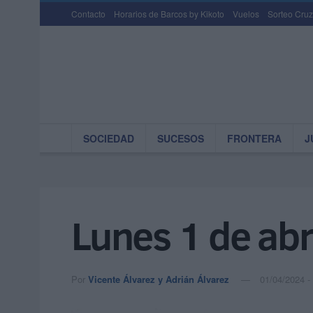
Contacto
Horarios de Barcos by Kikoto
Vuelos
Sorteo Cruz
SOCIEDAD
SUCESOS
FRONTERA
J
Lunes 1 de abr
Por
Vicente Álvarez y Adrián Álvarez
01/04/2024 -