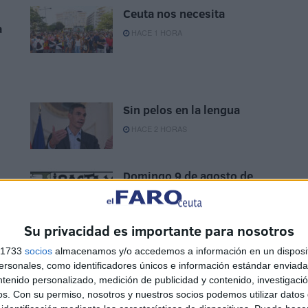
Ceuta nos necesita
a
HACE 1 HORA
Sin pelos en la lengua
HACE 2 HORAS
Domingo 9 de agosto de
2026
HACE 2 HORAS
Su privacidad es importante para nosotros
s 1733
socios
almacenamos y/o accedemos a información en un disposit
sonales, como identificadores únicos e información estándar enviada 
ntenido personalizado, medición de publicidad y contenido, investigaci
os.
Con su permiso, nosotros y nuestros socios podemos utilizar datos 