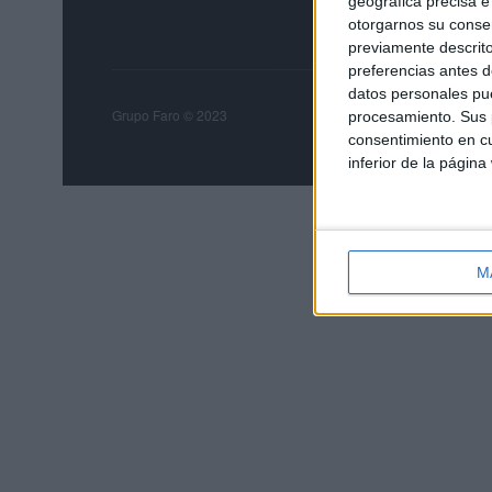
geográfica precisa e 
otorgarnos su conse
previamente descrito
preferencias antes d
datos personales pue
Grupo Faro
Publicida
Grupo Faro © 2023
procesamiento. Sus p
consentimiento en cu
inferior de la página
M