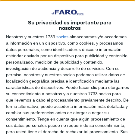
Su privacidad es importante para
nosotros
Con un virus descontrolado asoma la sinrazón de quienes
Nosotros y nuestros 1733
socios
almacenamos y/o accedemos
anteponen su ego personal a centrarse en la lucha común
a información en un dispositivo, como cookies, y procesamos
por intentar reconducir la situación. En escenarios
datos personales, como identificadores únicos e información
estándar enviada por un dispositivo para publicidad y contenido
complicados, lo que menos cabe es la lucha entre adultos
personalizado, medición de publicidad y contenido,
de mente adolescente o la de eternos rivales que parecen
investigación de audiencia y desarrollo de servicios.
Con su
enfrentarse en la burda pelea de ‘a ver quién la tiene más
permiso, nosotros y nuestros socios podemos utilizar datos de
larga’. Las guerras internas, las barriobajeras, tienen lugar
localización geográfica precisa e identificación mediante las
características de dispositivos. Puede hacer clic para otorgarnos
en medio de la pandemia, mientras hay gente que muere,
su consentimiento a nosotros y a nuestros 1733 socios para
contagios cada vez más extendidos, familias que no saben
que llevemos a cabo el procesamiento previamente descrito. De
cuál va a ser su futuro así como demasiado miedo y
forma alternativa, puede acceder a información más detallada y
animadversión al otro. Mientras esto sucede en la calle, en
cambiar sus preferencias antes de otorgar o negar su
consentimiento.
Tenga en cuenta que algún procesamiento de
los despachos hay quienes dedican buena parte de su
sus datos personales puede no requerir de su consentimiento,
tiempo a liderar peleas absurdas, a contaminar a medios
pero usted tiene el derecho de rechazar tal procesamiento. Sus