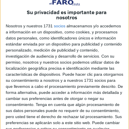
verano
y que ha contado con un cartel de artistas de gran
nivel y una asistencia notable que ha superado todas las
Su privacidad es importante para
nosotros
expectativas.
Nosotros y nuestros 1731
socios
almacenamos y/o accedemos
Energía y buena vibra
a información en un dispositivo, como cookies, y procesamos
datos personales, como identificadores únicos e información
estándar enviada por un dispositivo para publicidad y contenido
La velada ha comenzado con la energía arrolladora de
personalizado, medición de publicidad y contenido,
Óscar Martínez, presentador estrella de Los 40, quien se
investigación de audiencia y desarrollo de servicios.
Con su
ha encargado de poner la música desde los primeros
permiso, nosotros y nuestros socios podemos utilizar datos de
localización geográfica precisa e identificación mediante las
minutos y encender el ambiente con una selección de
características de dispositivos. Puede hacer clic para otorgarnos
temazos
que han incluido éxitos de
Lola Índigo, Karol G
su consentimiento a nosotros y a nuestros 1731 socios para
o Bad Bunny
, provocando los primeros saltos entre el
que llevemos a cabo el procesamiento previamente descrito. De
público.
forma alternativa, puede acceder a información más detallada y
cambiar sus preferencias antes de otorgar o negar su
Su
carisma y dinamismo
han sido clave para guiar una
consentimiento.
Tenga en cuenta que algún procesamiento de
noche mágica, en la que la conexión con el público ha
sus datos personales puede no requerir de su consentimiento,
pero usted tiene el derecho de rechazar tal procesamiento. Sus
sido total desde el primer minuto, muchos de ellos acudían
preferencias se aplicarán solo a este sitio web. Puede cambiar
solo para ver a este reconocido DJ.
sus preferencias o retirar su consentimiento en cualquier