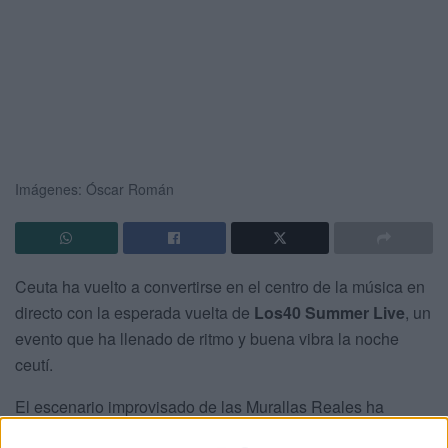
Imágenes: Óscar Román
Ceuta ha vuelto a convertirse en el centro de la música en
directo con la esperada vuelta de
Los40 Summer Live
, un
evento que ha llenado de ritmo y buena vibra la noche
ceutí.
El escenario improvisado de las Murallas Reales ha
acogido esta cita que ya se ha convertido en
emblema del