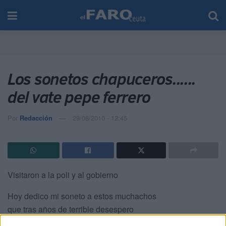
Los sonetos chapuceros......
del vate pepe ferrero
Por
Redacción
29/08/2010 - 12:45
Visitaron a la poli y al gobierno
Hoy dedico mi soneto a estos muchachos
que tras años de terrible desespero
han perdido la ilusión, vida y dinero,