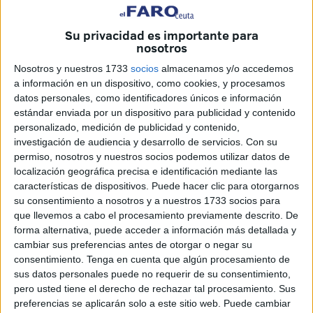
decididos a enfrentarse a los despachos.
Su privacidad es importante para
Visitaron a la Poli y al Gobierno,
nosotros
y en prueba de su firme decisión`
Nosotros y nuestros 1733
socios
almacenamos y/o accedemos
pernoctaron en la fiel Delegación
a información en un dispositivo, como cookies, y procesamos
en cartones procedentes del averno..
datos personales, como identificadores únicos e información
estándar enviada por un dispositivo para publicidad y contenido
Cuando el limbo ya la Iglesia ha desterrado,
personalizado, medición de publicidad y contenido,
ellos viven en un mundo programado
investigación de audiencia y desarrollo de servicios.
Con su
por pamplinas,, amenazas y decretos
permiso, nosotros y nuestros socios podemos utilizar datos de
que tratan de evitar a otros grupetos,
localización geográfica precisa e identificación mediante las
lo que debe de inquietar al Delegado
características de dispositivos. Puede hacer clic para otorgarnos
su consentimiento a nosotros y a nuestros 1733 socios para
que se piensa debe estar bien informado.
que llevemos a cabo el procesamiento previamente descrito. De
forma alternativa, puede acceder a información más detallada y
Es un serio y muy grave problemón,
cambiar sus preferencias antes de otorgar o negar su
si prosigue la anunciada rebelión.
consentimiento.
Tenga en cuenta que algún procesamiento de
sus datos personales puede no requerir de su consentimiento,
Ha nacido de la noche a la mañana
pero usted tiene el derecho de rechazar tal procesamiento. Sus
preferencias se aplicarán solo a este sitio web. Puede cambiar
Se prosigue con la justa decisión