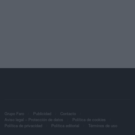
Grupo Faro
Publicidad
Contacto
Aviso legal – Protección de datos
Política de cookies
Política de privacidad
Política editorial
Términos de uso