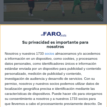
Su privacidad es importante para
Con el recuerdo del desaparecido Emilio Cózar en la
nosotros
memoria, la Regional Preferente alcanzó su décimo octava
Nosotros y nuestros 1733
socios
almacenamos y/o accedemos
jornada liguera con la normalidad por bandera ya que
a información en un dispositivo, como cookies, y procesamos
datos personales, como identificadores únicos e información
todos los favoritos se alzaron con el triunfo.
estándar enviada por un dispositivo para publicidad y contenido
personalizado, medición de publicidad y contenido,
Lo peor fueron los insultos y las amenazas a un colegiado,
investigación de audiencia y desarrollo de servicios.
Con su
que tuvo que dar por finalizado el partido antes de tiempo
permiso, nosotros y nuestros socios podemos utilizar datos de
por este incidente.
localización geográfica precisa e identificación mediante las
La situación desagradable se produjo en el encuentro que
características de dispositivos. Puede hacer clic para otorgarnos
tenía como protagonistas al AD Ceuta y al Recreativo de
su consentimiento a nosotros y a nuestros 1733 socios para
que llevemos a cabo el procesamiento previamente descrito. De
Ceuta. A falta de dos minutos para la conclusión del