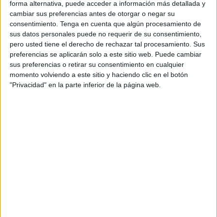
forma alternativa, puede acceder a información más detallada y
encuentro, el colegiado Salah Mohamed tuvo que decretar
cambiar sus preferencias antes de otorgar o negar su
el final antes de tiempo al ser increpado y insultado por un
consentimiento.
Tenga en cuenta que algún procesamiento de
futbolista del Recreativo de Ceuta, que no estaba nada
sus datos personales puede no requerir de su consentimiento,
pero usted tiene el derecho de rechazar tal procesamiento. Sus
conforme con su actuación.
preferencias se aplicarán solo a este sitio web. Puede cambiar
El árbitro optó por mandar a los dos equipos a los
sus preferencias o retirar su consentimiento en cualquier
vestuarios con el marcador favorable al equipo blanco que
momento volviendo a este sitio y haciendo clic en el botón
iba perdiendo por dos a uno y que acabó ganando por tres
"Privacidad" en la parte inferior de la página web.
a dos. Abselam y Iacob, por un bando, y Oscar Mesa (2) y
Álvaro, por el otro, firmaron los cinco tantos.
El líder MuecoCeuta no quiso sorpresas y venció sin
problemas al Viajes Alminatour por cuatro tantos a cero en
un duelo que quedó visto para sentencia en la primera
mita, a cuyo final se llegó con tres a cero. Cristian (2),
Alfredo y José Miguel anotaron los goles para los pupilos
de Tomás Atencia.
El Carmelitas Syscon dio un paso muy importante en su
intención de clasificarse para el play-off por el título al