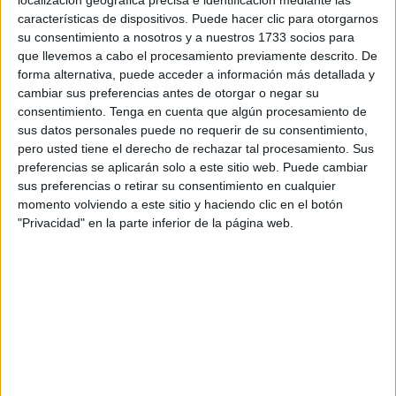
edición de
FITUR
, que este miércoles ha sido inaugurada,
características de dispositivos. Puede hacer clic para otorgarnos
y donde
además del presidente Juan Vivas
otros
su consentimiento a nosotros y a nuestros 1733 socios para
que llevemos a cabo el procesamiento previamente descrito. De
miembros del Gobierno han asistido a esta jornada en la
forma alternativa, puede acceder a información más detallada y
que Ceuta, con un stand de unos 200 metros cuadrados,
cambiar sus preferencias antes de otorgar o negar su
está muy presente
.
consentimiento.
Tenga en cuenta que algún procesamiento de
sus datos personales puede no requerir de su consentimiento,
Lorena Miranda, consejera de Juventud y Deportes, ha
pero usted tiene el derecho de rechazar tal procesamiento. Sus
participado también en esta jornada en la que se ha
preferencias se aplicarán solo a este sitio web. Puede cambiar
sus preferencias o retirar su consentimiento en cualquier
destacado el papel del deporte en Ceuta para este 2020.
momento volviendo a este sitio y haciendo clic en el botón
Ese sector, las competiciones deportivas, es
uno de los
"Privacidad" en la parte inferior de la página web.
principales que se quiere dar a conocer en FITUR
, ya
que se pretende traer a nuestra ciudad más deportistas de
otros puntos de España.
Acompañada por Araceli García, gerente del
ICD
, Miranda
ha recordado los años en los que fue deportista de alto
nivel, algo que consideró como un "lujo y un orgullo" por
defender los colores de España, "muy difícil de olvidar". La