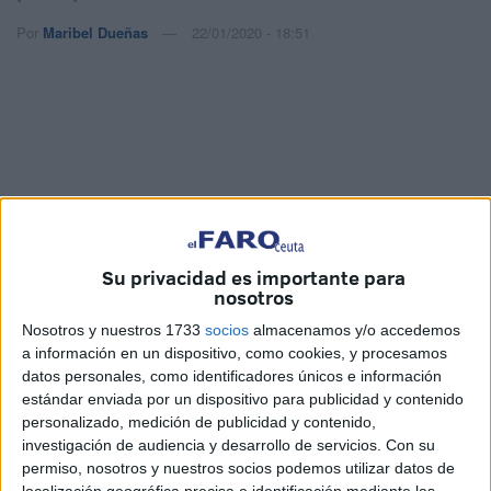
Por
Maribel Dueñas
22/01/2020 - 18:51
Su privacidad es importante para
nosotros
Nosotros y nuestros 1733
socios
almacenamos y/o accedemos
a información en un dispositivo, como cookies, y procesamos
Imágenes: Antonio Sastre
datos personales, como identificadores únicos e información
estándar enviada por un dispositivo para publicidad y contenido
personalizado, medición de publicidad y contenido,
investigación de audiencia y desarrollo de servicios.
Con su
permiso, nosotros y nuestros socios podemos utilizar datos de
El Gobierno de la Ciudad se ha volcado con la presente
localización geográfica precisa e identificación mediante las