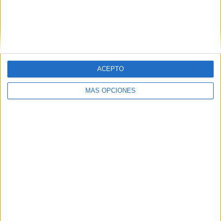
afición al deporte que hay en nuestra ciudad.
ACEPTO
MÁS OPCIONES
Tags:
Fitur
FITUR 2020
Turismo
Related
Posts
Vuelven los BuyBonos con viajes en
barco por 16 euros ida y vuelta