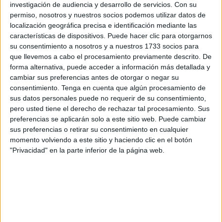
la integridad total de la información obtenida desde el
investigación de audiencia y desarrollo de servicios.
Con su
permiso, nosotros y nuestros socios podemos utilizar datos de
Sistema SITEL y la descontextualización de las
localización geográfica precisa e identificación mediante las
comunicaciones, alterando su sentido y contenido”.
características de dispositivos. Puede hacer clic para otorgarnos
su consentimiento a nosotros y a nuestros 1733 socios para
El total de grabaciones recogidas durante la
que llevemos a cabo el procesamiento previamente descrito. De
instrucción del caso suma más de 100 DVD
forma alternativa, puede acceder a información más detallada y
cambiar sus preferencias antes de otorgar o negar su
consentimiento.
Tenga en cuenta que algún procesamiento de
La defensa de López, que
fracasó en su intento de
sus datos personales puede no requerir de su consentimiento,
recusar a los magistrados de la Sección VI de la
pero usted tiene el derecho de rechazar tal procesamiento. Sus
Audiencia Provincial de Cádiz
con sede en Ceuta para
preferencias se aplicarán solo a este sitio web. Puede cambiar
integrar el tribunal del juicio oral, lleva tiempo apelando a
sus preferencias o retirar su consentimiento en cualquier
momento volviendo a este sitio y haciendo clic en el botón
razones de forma para librarle de los 26 años de cárcel
"Privacidad" en la parte inferior de la página web.
que pide para él la Fiscalía por los presuntos delitos de
prevaricación continuada, falsedad de documentos en
concepto de autor e inductor, cohecho continuado,
promotor y director de organización criminal y blanqueo
continuado de capitales. También se enfrenta a una multa
de 5,9 millones de euros e inhabilitación por diez años.