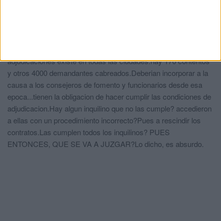
alquiler!!!Nadie en esta macrocausa, empezando por el fiscal se
pregunta quien pagaria ni un euro por el uso de una vivienda por
1 año?No se si la "macrocausa" esta afectada por la teoria del
arbol envenenado, pero es la mas absurda que he visto
jamas...el caldo de cultivo del descontento por las
adjudicaciones existe en todas las ciudades:hay 170 contentos
y otros 4000 demandantes cabreados.Deberian incorporar a la
causa a los consejeros de fomento y funcionarios desde esa
epoca...tienen la obligacion de hacer cumplir las condiciones de
adjudicacion.Hay algun inquilino que no las cumple? accedieron
a ellas con un procedimiento incorrecto?Pues a rescindir los
contratos.Las cumplen todos los inquilinos? PUES
ENTONCES, QUE SE VA A JUZGAR?Lo dicho, es absurdo.