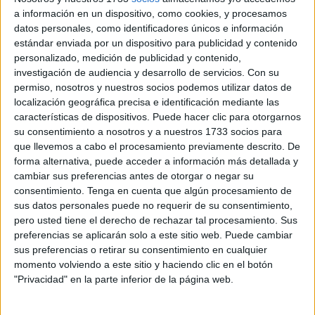
momento, sino que sean el verdadero timón que dirija al
a información en un dispositivo, como cookies, y procesamos
partido.
datos personales, como identificadores únicos e información
estándar enviada por un dispositivo para publicidad y contenido
El PSOE de Ceuta, liderado por Miguel Ángel Pérez
personalizado, medición de publicidad y contenido,
investigación de audiencia y desarrollo de servicios.
Con su
Triano, refleja íntegramente estos valores. Él ha llegado
permiso, nosotros y nuestros socios podemos utilizar datos de
como un soplo de aire fresco con un proyecto que une,
localización geográfica precisa e identificación mediante las
escucha y vela por los intereses de nuestra tierra. Un
características de dispositivos. Puede hacer clic para otorgarnos
proyecto que se sostiene por sólidos eslabones donde los
su consentimiento a nosotros y a nuestros 1733 socios para
que llevemos a cabo el procesamiento previamente descrito. De
valores socialistas, la convivencia, el respeto y la mejora
forma alternativa, puede acceder a información más detallada y
de la vida de la ciudadanía no sólo son premisas, sino que
cambiar sus preferencias antes de otorgar o negar su
constituyen una forma de trabajo incesante que vio su
consentimiento.
Tenga en cuenta que algún procesamiento de
momento más álgido el pasado XIII Congreso.
sus datos personales puede no requerir de su consentimiento,
pero usted tiene el derecho de rechazar tal procesamiento. Sus
Cumplimos 365 días de un Partido Socialista en Ceuta
preferencias se aplicarán solo a este sitio web. Puede cambiar
sus preferencias o retirar su consentimiento en cualquier
que ha trabajado de forma interna y externa, volviendo a
momento volviendo a este sitio y haciendo clic en el botón
construir una estructura y una organización que llegó para
"Privacidad" en la parte inferior de la página web.
devolvernos la confianza y la seguridad de que “aquí hay
Partido para rato”.