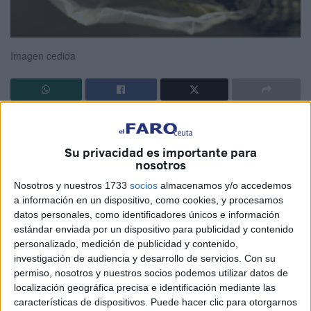
Imagen cedida
No sé si han llegado a pensar que las modas son como
olas. Por eso ahora, los bazares asiáticos están de capa
Su privacidad es importante para
caída y los estudios de láser en aumento. Quizás por eso
nosotros
mismo, las intagramers se operan los pechos a
Nosotros y nuestros 1733
socios
almacenamos y/o accedemos
menguantes y las jovencitas se buscan los euros,
a información en un dispositivo, como cookies, y procesamos
crocheteando por redes.
datos personales, como identificadores únicos e información
estándar enviada por un dispositivo para publicidad y contenido
Va a ser cierto que solo hay que vivir lo suficiente para ver
personalizado, medición de publicidad y contenido,
investigación de audiencia y desarrollo de servicios.
Con su
pasar al cadáver de tu enemigo o -al menos- ver su
permiso, nosotros y nuestros socios podemos utilizar datos de
réquiem visual en Facebook.
localización geográfica precisa e identificación mediante las
características de dispositivos. Puede hacer clic para otorgarnos
Si hablamos del Tiempo, me viene a la memoria las