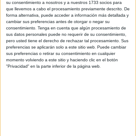
su consentimiento a nosotros y a nuestros 1733 socios para
modas depilatorias de los 80, los peinados que osábamos
que llevemos a cabo el procesamiento previamente descrito. De
llevar o lo naif qué éramos. Nada que ver con estos
forma alternativa, puede acceder a información más detallada y
receptáculos llenos de visualidad y luz, con máquinas que
cambiar sus preferencias antes de otorgar o negar su
consentimiento.
Tenga en cuenta que algún procesamiento de
te hacen" bello" sin dolor, por un módico precio. Nada,
sus datos personales puede no requerir de su consentimiento,
pero absolutamente nada, que ver con esa señora que te
pero usted tiene el derecho de rechazar tal procesamiento. Sus
sacaba los pelos a jalones patrios en su propio cuarto de
preferencias se aplicarán solo a este sitio web. Puede cambiar
baño, improvisando con una olla calentada de cera
sus preferencias o retirar su consentimiento en cualquier
momento volviendo a este sitio y haciendo clic en el botón
hirviente al gas butano, sobre una púber velluda en total
"Privacidad" en la parte inferior de la página web.
desventaja. Y no era lo peor de la época, ya les digo. En
los láseres, no hay duda alguna, hemos mejorado. No en
la educación, ni en la calidad sexual. Ahora creen que
hacen lo que les pide el cuerpo, pero ya les digo que
nosotros nos lo currábamos mucho más, sobre todo de
mente. Quizás por lo difícil- porque el pecado calentaba lo
suyo, pero te ataba de pies y manos-lo apreciábamos más
en cada minuto que rascábamos para ello. Porque no
olvidemos que era tema principal de nuestra vida como el