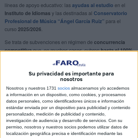
líneas de apoyo educativo: las
ayudas al estudio
en el
Instituto de Idiomas
y las destinadas al
Conservatorio
Profesional de Música “Ángel García Ruiz”
para el
curso
2025/2026
.
Se trata de subvenciones en régimen de
concurrencia
competitiva
que, en muchos casos, cubren
hasta el 100%
del coste de la matrícula
, con el objetivo de facilitar el
acceso a enseñanzas no obligatorias a estudiantes con
Su privacidad es importante para
menor capacidad económica o con mejor expediente
nosotros
académico.
Nosotros y nuestros 1731
socios
almacenamos y/o accedemos
Ambas resoluciones, firmadas por la
Consejería de
a información en un dispositivo, como cookies, y procesamos
datos personales, como identificadores únicos e información
Educación, Cultura y Juventud
, tienen carácter
estándar enviada por un dispositivo para publicidad y contenido
provisional
, lo que abre ahora un periodo para la
personalizado, medición de publicidad y contenido,
presentación de
alegaciones
antes de su aprobación
investigación de audiencia y desarrollo de servicios.
Con su
definitiva.
permiso, nosotros y nuestros socios podemos utilizar datos de
localización geográfica precisa e identificación mediante las