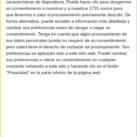
PINCHA AQUÍ
para acceder al listado completo.
características de dispositivos. Puede hacer clic para otorgarnos
su consentimiento a nosotros y a nuestros 1731 socios para
que llevemos a cabo el procesamiento previamente descrito. De
Ayudas al Instituto de Idiomas:
forma alternativa, puede acceder a información más detallada y
cobertura total o parcial de
cambiar sus preferencias antes de otorgar o negar su
consentimiento.
Tenga en cuenta que algún procesamiento de
matrícula
sus datos personales puede no requerir de su consentimiento,
pero usted tiene el derecho de rechazar tal procesamiento. Sus
La resolución provisional correspondiente al
Instituto de
preferencias se aplicarán solo a este sitio web. Puede cambiar
sus preferencias o retirar su consentimiento en cualquier
Idiomas
recoge un amplio listado de beneficiarios que
momento volviendo a este sitio y haciendo clic en el botón
recibirán ayudas económicas para el próximo curso
"Privacidad" en la parte inferior de la página web.
académico
2025/2026
.
Las cuantías asignadas varían en función de la puntuación
obtenida en el proceso de valoración, que tiene en cuenta
factores como la
renta familiar
y el
rendimiento
académico
. Según se detalla en el BOCCE, las ayudas
cubren principalmente dos tramos:
100% del coste de la matrícula
en numerosos casos