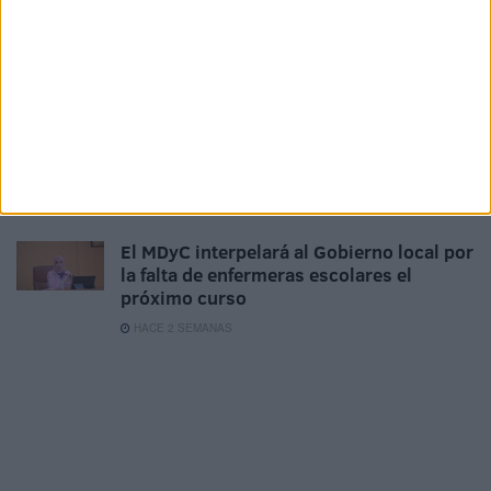
¿Eres beneficiario de las ayudas por hijo
de 350 euros para ocio y cultura? Esta es
la lista definitiva
HACE 1 SEMANA
Los mayores de 52 años podrán cobrar
estas dos prestaciones a la vez
HACE 2 SEMANAS
El MDyC interpelará al Gobierno local por
la falta de enfermeras escolares el
próximo curso
HACE 2 SEMANAS